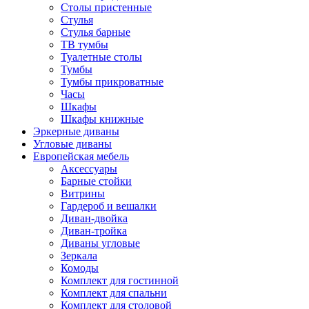
Столы пристенные
Стулья
Стулья барные
ТВ тумбы
Туалетные столы
Тумбы
Тумбы прикроватные
Часы
Шкафы
Шкафы книжные
Эркерные диваны
Угловые диваны
Европейская мебель
Аксессуары
Барные стойки
Витрины
Гардероб и вешалки
Диван-двойка
Диван-тройка
Диваны угловые
Зеркала
Комоды
Комплект для гостинной
Комплект для спальни
Комплект для столовой