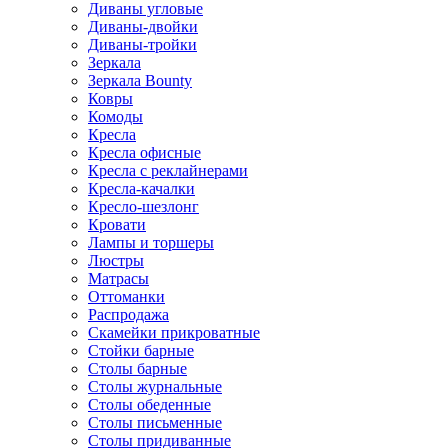
Диваны угловые
Диваны-двойки
Диваны-тройки
Зеркала
Зеркала Bounty
Ковры
Комоды
Кресла
Кресла офисные
Кресла с реклайнерами
Кресла-качалки
Кресло-шезлонг
Кровати
Лампы и торшеры
Люстры
Матрасы
Оттоманки
Распродажа
Скамейки прикроватные
Стойки барные
Столы барные
Столы журнальные
Столы обеденные
Столы письменные
Столы придиванные