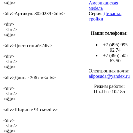
</div>
Американская
мебель
<div>Артикул: 8020239 </div>
Серия:
Диваны-
тройки
<div>
<br />
Наши телефоны:
</div>
+7 (495) 995
<div>Цвет: синий</div>
92 74
+7 (495) 505
<div>
63 50
<br />
</div>
Электронная почта:
allposuda@yandex.ru
<div>Длина: 206 см</div>
Режим работы:
<div>
Пн-Пт с 10-18ч
<br />
</div>
<div>Ширина: 91 см</div>
<div>
<br />
</div>