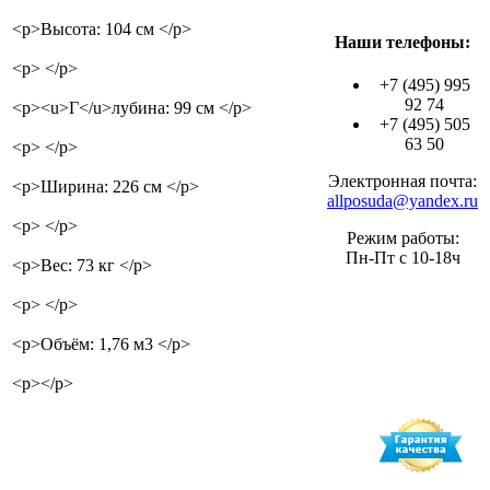
<p>Высота: 104 см </p>
Наши телефоны:
<p> </p>
+7 (495) 995
92 74
<p><u>Г</u>лубина: 99 см </p>
+7 (495) 505
63 50
<p> </p>
Электронная почта:
<p>Ширина: 226 см </p>
allposuda@yandex.ru
<p> </p>
Режим работы:
Пн-Пт с 10-18ч
<p>Вес: 73 кг </p>
<p> </p>
<p>Объём: 1,76 м3 </p>
<p></p>