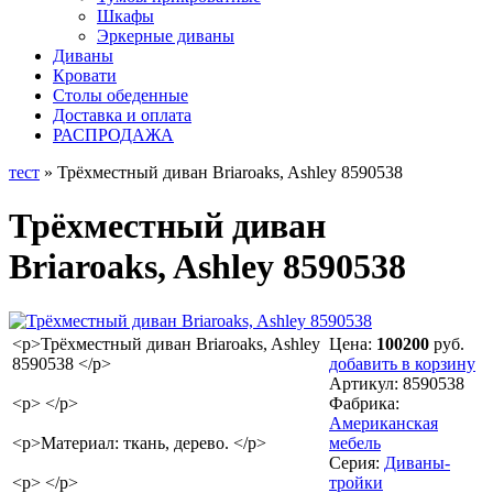
Шкафы
Эркерные диваны
Диваны
Кровати
Столы обеденные
Доставка и оплата
РАСПРОДАЖА
тест
» Трёхместный диван Briaroaks, Ashley 8590538
Трёхместный диван
Briaroaks, Ashley 8590538
<p>Трёхместный диван Briaroaks, Ashley
Цена:
100200
руб.
8590538 </p>
добавить в корзину
Артикул:
8590538
<p> </p>
Фабрика:
Американская
<p>Материал: ткань, дерево. </p>
мебель
Серия:
Диваны-
<p> </p>
тройки