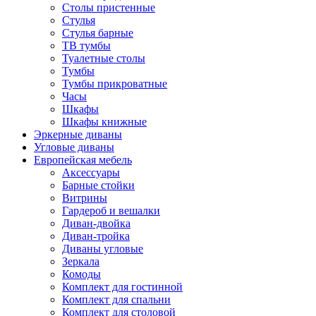
Столы пристенные
Стулья
Стулья барные
ТВ тумбы
Туалетные столы
Тумбы
Тумбы прикроватные
Часы
Шкафы
Шкафы книжные
Эркерные диваны
Угловые диваны
Европейская мебель
Аксессуары
Барные стойки
Витрины
Гардероб и вешалки
Диван-двойка
Диван-тройка
Диваны угловые
Зеркала
Комоды
Комплект для гостинной
Комплект для спальни
Комплект для столовой