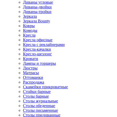
Диваны угловые
Диваны-двойки
Диваны-тройки
Зеркала
Зеркала Bounty
Ковры
Комоды
Кресла
Кресла офисные
Кресла с реклайнерами
Кресла-качалки
Кресло-шезлонг
Кровати
Лампы и торшеры
Люстры
Матрасы
Оттоманки
Распродажа
Скамейки прикроватные
Стойки барные
Столы барные
Столы журнальные
Столы обеденные
Столы письменные
Столы придиванные