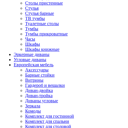
Столы пристенные
Стулья
Стулья барные
ТВ тумбы
Туалетные столы
Тумбы
Тумбы прикроватные
Часы
Шкафы
Шкафы книжные
Эркерные диваны
Угловые диваны
Европейская мебель
Аксессуары
Барные стойки
Витрины
Гардероб и вешалки
Диван-двойка
Диван-тройка
Диваны угловые
Зеркала
Комоды
Комплект для гостинной
Комплект для спальни
Комплект для столовой