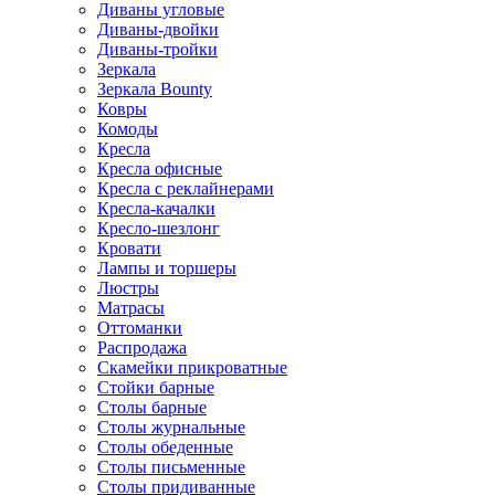
Диваны угловые
Диваны-двойки
Диваны-тройки
Зеркала
Зеркала Bounty
Ковры
Комоды
Кресла
Кресла офисные
Кресла с реклайнерами
Кресла-качалки
Кресло-шезлонг
Кровати
Лампы и торшеры
Люстры
Матрасы
Оттоманки
Распродажа
Скамейки прикроватные
Стойки барные
Столы барные
Столы журнальные
Столы обеденные
Столы письменные
Столы придиванные