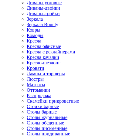
Диваны угловые
Диваны-двойки
Диваны-тройки
Зеркала
Зеркала Bounty
Ковры
Комоды
Кресла
Кресла офисные
Кресла с реклайнерами
Кресла-качалки
Кресло-шезлонг
Кровати
Лампы и торшеры
Люстры
Матрасы
Оттоманки
Распродажа
Скамейки прикроватные
Стойки барные
Столы барные
Столы журнальные
Столы обеденные
Столы письменные
Столы придиванные