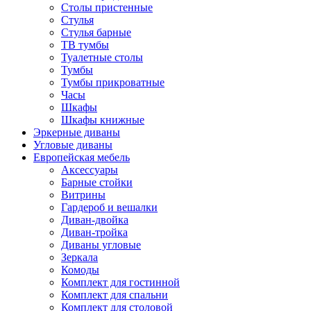
Столы пристенные
Стулья
Стулья барные
ТВ тумбы
Туалетные столы
Тумбы
Тумбы прикроватные
Часы
Шкафы
Шкафы книжные
Эркерные диваны
Угловые диваны
Европейская мебель
Аксессуары
Барные стойки
Витрины
Гардероб и вешалки
Диван-двойка
Диван-тройка
Диваны угловые
Зеркала
Комоды
Комплект для гостинной
Комплект для спальни
Комплект для столовой