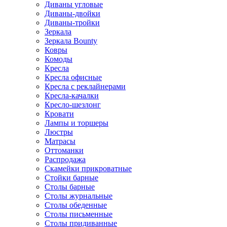
Диваны угловые
Диваны-двойки
Диваны-тройки
Зеркала
Зеркала Bounty
Ковры
Комоды
Кресла
Кресла офисные
Кресла с реклайнерами
Кресла-качалки
Кресло-шезлонг
Кровати
Лампы и торшеры
Люстры
Матрасы
Оттоманки
Распродажа
Скамейки прикроватные
Стойки барные
Столы барные
Столы журнальные
Столы обеденные
Столы письменные
Столы придиванные