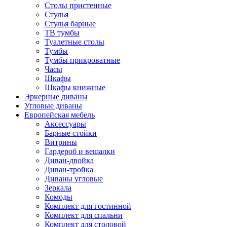
Столы пристенные
Стулья
Стулья барные
ТВ тумбы
Туалетные столы
Тумбы
Тумбы прикроватные
Часы
Шкафы
Шкафы книжные
Эркерные диваны
Угловые диваны
Европейская мебель
Аксессуары
Барные стойки
Витрины
Гардероб и вешалки
Диван-двойка
Диван-тройка
Диваны угловые
Зеркала
Комоды
Комплект для гостинной
Комплект для спальни
Комплект для столовой