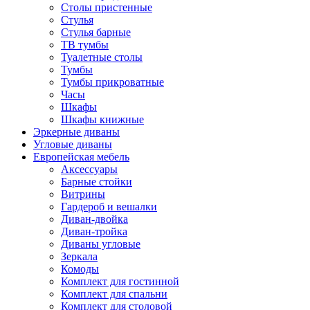
Столы пристенные
Стулья
Стулья барные
ТВ тумбы
Туалетные столы
Тумбы
Тумбы прикроватные
Часы
Шкафы
Шкафы книжные
Эркерные диваны
Угловые диваны
Европейская мебель
Аксессуары
Барные стойки
Витрины
Гардероб и вешалки
Диван-двойка
Диван-тройка
Диваны угловые
Зеркала
Комоды
Комплект для гостинной
Комплект для спальни
Комплект для столовой