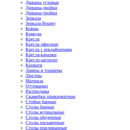
Диваны угловые
Диваны-двойки
Диваны-тройки
Зеркала
Зеркала Bounty
Ковры
Комоды
Кресла
Кресла офисные
Кресла с реклайнерами
Кресла-качалки
Кресло-шезлонг
Кровати
Лампы и торшеры
Люстры
Матрасы
Оттоманки
Распродажа
Скамейки прикроватные
Стойки барные
Столы барные
Столы журнальные
Столы обеденные
Столы письменные
Столы придиванные