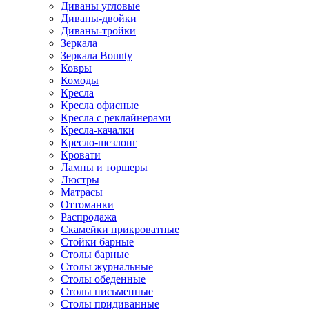
Диваны угловые
Диваны-двойки
Диваны-тройки
Зеркала
Зеркала Bounty
Ковры
Комоды
Кресла
Кресла офисные
Кресла с реклайнерами
Кресла-качалки
Кресло-шезлонг
Кровати
Лампы и торшеры
Люстры
Матрасы
Оттоманки
Распродажа
Скамейки прикроватные
Стойки барные
Столы барные
Столы журнальные
Столы обеденные
Столы письменные
Столы придиванные