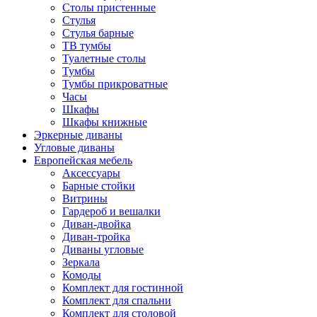
Столы пристенные
Стулья
Стулья барные
ТВ тумбы
Туалетные столы
Тумбы
Тумбы прикроватные
Часы
Шкафы
Шкафы книжные
Эркерные диваны
Угловые диваны
Европейская мебель
Аксессуары
Барные стойки
Витрины
Гардероб и вешалки
Диван-двойка
Диван-тройка
Диваны угловые
Зеркала
Комоды
Комплект для гостинной
Комплект для спальни
Комплект для столовой