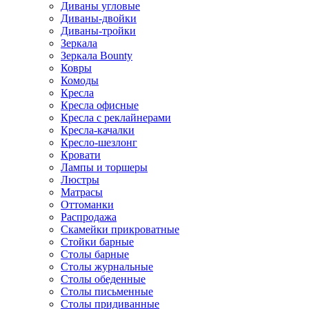
Диваны угловые
Диваны-двойки
Диваны-тройки
Зеркала
Зеркала Bounty
Ковры
Комоды
Кресла
Кресла офисные
Кресла с реклайнерами
Кресла-качалки
Кресло-шезлонг
Кровати
Лампы и торшеры
Люстры
Матрасы
Оттоманки
Распродажа
Скамейки прикроватные
Стойки барные
Столы барные
Столы журнальные
Столы обеденные
Столы письменные
Столы придиванные