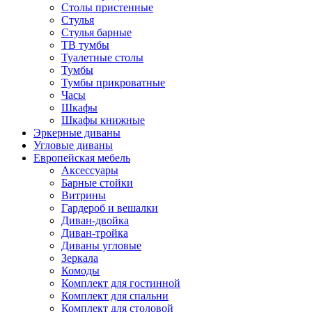
Столы пристенные
Стулья
Стулья барные
ТВ тумбы
Туалетные столы
Тумбы
Тумбы прикроватные
Часы
Шкафы
Шкафы книжные
Эркерные диваны
Угловые диваны
Европейская мебель
Аксессуары
Барные стойки
Витрины
Гардероб и вешалки
Диван-двойка
Диван-тройка
Диваны угловые
Зеркала
Комоды
Комплект для гостинной
Комплект для спальни
Комплект для столовой