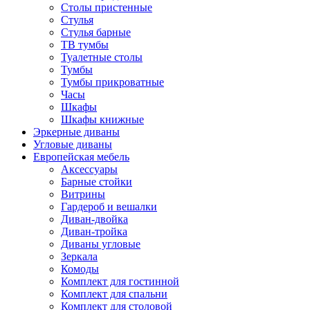
Столы пристенные
Стулья
Стулья барные
ТВ тумбы
Туалетные столы
Тумбы
Тумбы прикроватные
Часы
Шкафы
Шкафы книжные
Эркерные диваны
Угловые диваны
Европейская мебель
Аксессуары
Барные стойки
Витрины
Гардероб и вешалки
Диван-двойка
Диван-тройка
Диваны угловые
Зеркала
Комоды
Комплект для гостинной
Комплект для спальни
Комплект для столовой