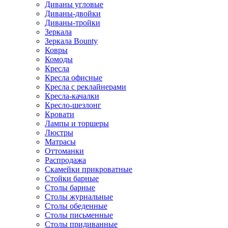
Диваны угловые
Диваны-двойки
Диваны-тройки
Зеркала
Зеркала Bounty
Ковры
Комоды
Кресла
Кресла офисные
Кресла с реклайнерами
Кресла-качалки
Кресло-шезлонг
Кровати
Лампы и торшеры
Люстры
Матрасы
Оттоманки
Распродажа
Скамейки прикроватные
Стойки барные
Столы барные
Столы журнальные
Столы обеденные
Столы письменные
Столы придиванные