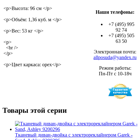
<p>Высота: 96 см </p>
Наши телефоны:
<p>Объём: 1,36 куб. м </p>
+7 (495) 995
92 74
<p>Вес: 53 кг </p>
+7 (495) 505
63 50
<p>
<br />
Электронная почта:
</p>
allposuda@yandex.ru
<p>Цвет каркаса: орех</p>
Режим работы:
Пн-Пт с 10-18ч
Товары этой серии
Тканевый диван-двойка с электрореклайнером Garek -