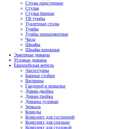
Столы пристенные
Стулья
Стулья барные
ТВ тумбы
Туалетные столы
Тумбы
Тумбы прикроватные
Часы
Шкафы
Шкафы книжные
Эркерные диваны
Угловые диваны
Европейская мебель
Аксессуары
Барные стойки
Витрины
Гардероб и вешалки
Диван-двойка
Диван-тройка
Диваны угловые
Зеркала
Комоды
Комплект для гостинной
Комплект для спальни
Комплект для столовой