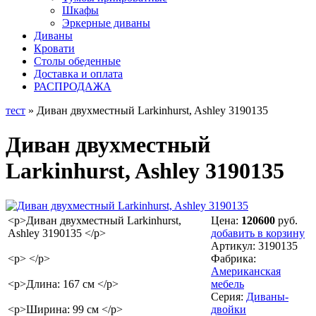
Шкафы
Эркерные диваны
Диваны
Кровати
Столы обеденные
Доставка и оплата
РАСПРОДАЖА
тест
» Диван двухместный Larkinhurst, Ashley 3190135
Диван двухместный
Larkinhurst, Ashley 3190135
<p>Диван двухместный Larkinhurst,
Цена:
120600
руб.
Ashley 3190135 </p>
добавить в корзину
Артикул:
3190135
<p> </p>
Фабрика:
Американская
<p>Длина: 167 см </p>
мебель
Серия:
Диваны-
<p>Ширина: 99 см </p>
двойки