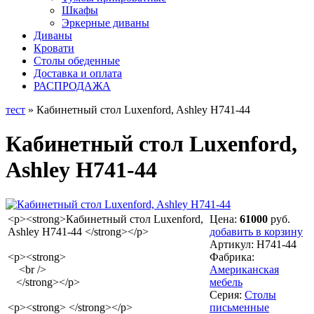
Шкафы
Эркерные диваны
Диваны
Кровати
Столы обеденные
Доставка и оплата
РАСПРОДАЖА
тест
» Кабинетный стол Luxenford, Ashley H741-44
Кабинетный стол Luxenford,
Ashley H741-44
<p><strong>Кабинетный стол Luxenford,
Цена:
61000
руб.
Ashley H741-44 </strong></p>
добавить в корзину
Артикул:
H741-44
<p><strong>
Фабрика:
<br />
Американская
</strong></p>
мебель
Серия:
Столы
<p><strong> </strong></p>
письменные