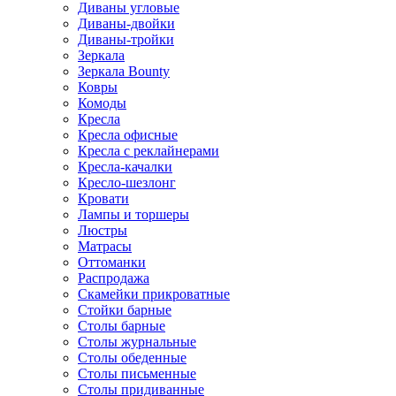
Диваны угловые
Диваны-двойки
Диваны-тройки
Зеркала
Зеркала Bounty
Ковры
Комоды
Кресла
Кресла офисные
Кресла с реклайнерами
Кресла-качалки
Кресло-шезлонг
Кровати
Лампы и торшеры
Люстры
Матрасы
Оттоманки
Распродажа
Скамейки прикроватные
Стойки барные
Столы барные
Столы журнальные
Столы обеденные
Столы письменные
Столы придиванные