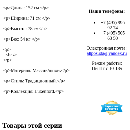
<p>Длина: 152 см </p>
Наши телефоны:
<p>Ширина: 71 см </p>
+7 (495) 995
92 74
<p>Высота: 78 см</p>
+7 (495) 505
63 50
<p>Вес: 54 кг </p>
Электронная почта:
<p>
allposuda@yandex.ru
<br />
</p>
Режим работы:
Пн-Пт с 10-18ч
<p>Материал: Массив/шпон.</p>
<p>Стиль: Традиционный.</p>
<p>Коллекция: Luxenford.</p>
Товары этой серии