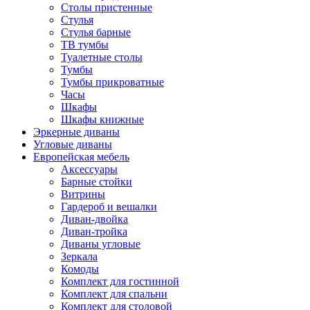
Столы пристенные
Стулья
Стулья барные
ТВ тумбы
Туалетные столы
Тумбы
Тумбы прикроватные
Часы
Шкафы
Шкафы книжные
Эркерные диваны
Угловые диваны
Европейская мебель
Аксессуары
Барные стойки
Витрины
Гардероб и вешалки
Диван-двойка
Диван-тройка
Диваны угловые
Зеркала
Комоды
Комплект для гостинной
Комплект для спальни
Комплект для столовой