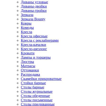
Диваны угловые
Диваны-двойки
Диваны-тройки
Зеркала
Зеркала Bounty
Ковры
Комоды
Кресла
Кресла офисные
Кресла с реклайнерами
Кресла-качалки
Кресло-шезлонг
Кровати
Лампы и торшеры
Люстры
Матрасы
Оттоманки
Распродажа
Скамейки прикроватные
Стойки барные
Столы барные
Столы журнальные
Столы обеденные
Столы письменные
Столы придиванные