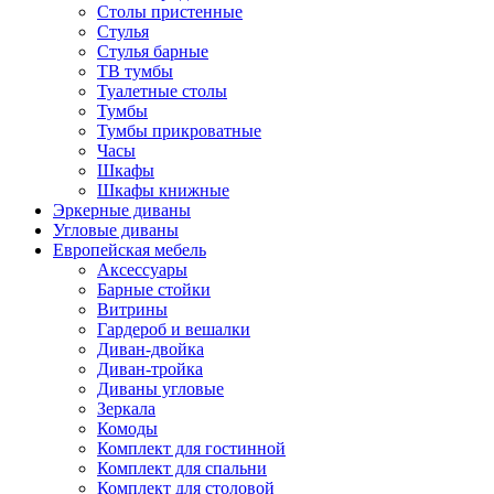
Столы пристенные
Стулья
Стулья барные
ТВ тумбы
Туалетные столы
Тумбы
Тумбы прикроватные
Часы
Шкафы
Шкафы книжные
Эркерные диваны
Угловые диваны
Европейская мебель
Аксессуары
Барные стойки
Витрины
Гардероб и вешалки
Диван-двойка
Диван-тройка
Диваны угловые
Зеркала
Комоды
Комплект для гостинной
Комплект для спальни
Комплект для столовой