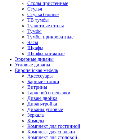
Столы пристенные
Стулья
Стулья барные
ТВ тумбы
Туалетные столы
Тумбы
Тумбы прикроватные
Часы
Шкафы
Шкафы книжные
Эркерные диваны
Угловые диваны
Европейская мебель
Аксессуары
Барные стойки
Витрины
Гардероб и вешалки
Диван-двойка
Диван-тройка
Диваны угловые
Зеркала
Комоды
Комплект для гостинной
Комплект для спальни
Комплект для столовой