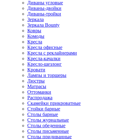
Диваны угловые
Диваны-двойки
Диваны-тройки
Зеркала
Зеркала Bounty
Ковры
Комоды
Кресла
Кресла офисные
Кресла с реклайнерами
Кресла-качалки
Кресло-шезлонг
Кровати
Лампы и торшеры
Люстры
Матрасы
Оттоманки
Распродажа
Скамейки прикроватные
Стойки барные
Столы барные
Столы журнальные
Столы обеденные
Столы письменные
Столы придиванные