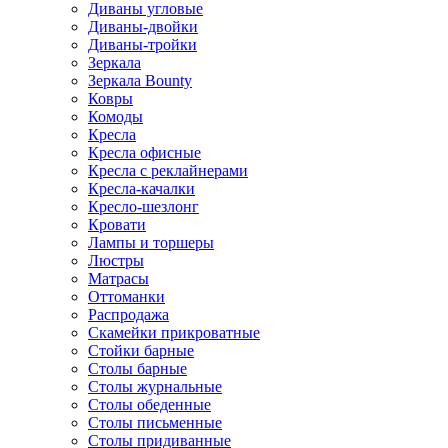
Диваны угловые
Диваны-двойки
Диваны-тройки
Зеркала
Зеркала Bounty
Ковры
Комоды
Кресла
Кресла офисные
Кресла с реклайнерами
Кресла-качалки
Кресло-шезлонг
Кровати
Лампы и торшеры
Люстры
Матрасы
Оттоманки
Распродажа
Скамейки прикроватные
Стойки барные
Столы барные
Столы журнальные
Столы обеденные
Столы письменные
Столы придиванные