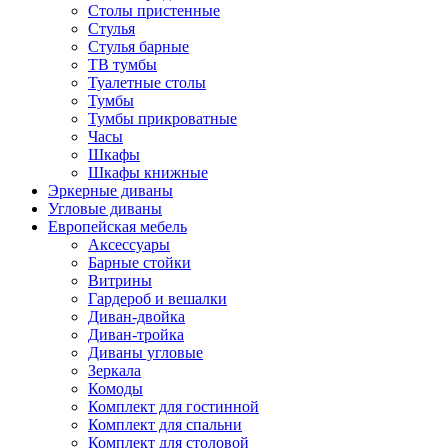
Столы пристенные
Стулья
Стулья барные
ТВ тумбы
Туалетные столы
Тумбы
Тумбы прикроватные
Часы
Шкафы
Шкафы книжные
Эркерные диваны
Угловые диваны
Европейская мебель
Аксессуары
Барные стойки
Витрины
Гардероб и вешалки
Диван-двойка
Диван-тройка
Диваны угловые
Зеркала
Комоды
Комплект для гостинной
Комплект для спальни
Комплект для столовой