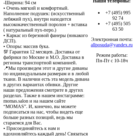
Наши телефоны:
-Ширина: 94 см
• Очень мягкий и комфортный.
+7 (495) 995
Наполнение подушек: (искусственный
92 74
лебяжий пух), внутри находится
+7 (495) 505
высококачественный поролон + вставка
63 50
( натуральный пух-перо.)
• Каркас из березовой фанеры (никакого
Электронная почта:
ДСП).
allposuda@yandex.ru
• Опоры: массив бука.
💯 Гарантия 12 месяцев. Доставка от
Режим работы:
фабрики по Москве и М.О. Доставка в
Пн-Пт с 10-18ч
регионы транспортной компанией.
📍Мы произведем этот и другие диваны
по индивидуальным размерам и в любой
ткани. В наличии есть эта модель дивана
в других вариантах обивки. Другие
наши предложения смотрите в других
разделах. Также в нашем инстаграмме:
momas.salon и на нашем сайте
“MOMAS”. И, конечно, вы можете
подписаться на нас, чтобы видеть еще
больше разных позиций, ведь мы
стараемся для Вас.
• Присоединяйтесь к нам и
вдохновляйтесь каждый день! Связаться