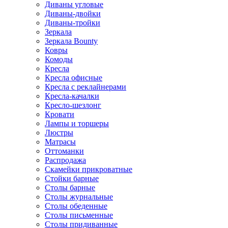
Диваны угловые
Диваны-двойки
Диваны-тройки
Зеркала
Зеркала Bounty
Ковры
Комоды
Кресла
Кресла офисные
Кресла с реклайнерами
Кресла-качалки
Кресло-шезлонг
Кровати
Лампы и торшеры
Люстры
Матрасы
Оттоманки
Распродажа
Скамейки прикроватные
Стойки барные
Столы барные
Столы журнальные
Столы обеденные
Столы письменные
Столы придиванные