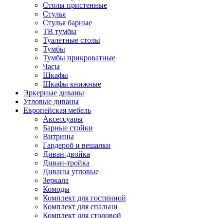
Столы пристенные
Стулья
Стулья барные
ТВ тумбы
Туалетные столы
Тумбы
Тумбы прикроватные
Часы
Шкафы
Шкафы книжные
Эркерные диваны
Угловые диваны
Европейская мебель
Аксессуары
Барные стойки
Витрины
Гардероб и вешалки
Диван-двойка
Диван-тройка
Диваны угловые
Зеркала
Комоды
Комплект для гостинной
Комплект для спальни
Комплект для столовой