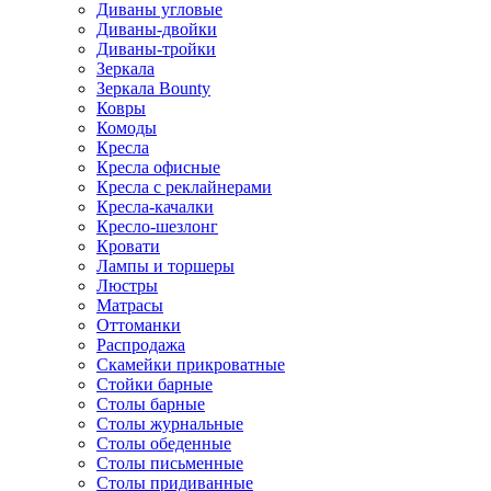
Диваны угловые
Диваны-двойки
Диваны-тройки
Зеркала
Зеркала Bounty
Ковры
Комоды
Кресла
Кресла офисные
Кресла с реклайнерами
Кресла-качалки
Кресло-шезлонг
Кровати
Лампы и торшеры
Люстры
Матрасы
Оттоманки
Распродажа
Скамейки прикроватные
Стойки барные
Столы барные
Столы журнальные
Столы обеденные
Столы письменные
Столы придиванные