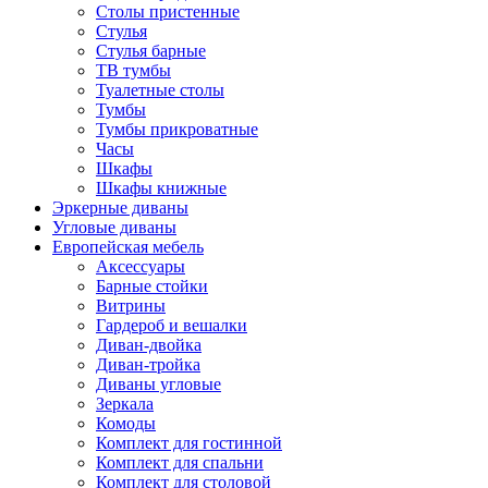
Столы пристенные
Стулья
Стулья барные
ТВ тумбы
Туалетные столы
Тумбы
Тумбы прикроватные
Часы
Шкафы
Шкафы книжные
Эркерные диваны
Угловые диваны
Европейская мебель
Аксессуары
Барные стойки
Витрины
Гардероб и вешалки
Диван-двойка
Диван-тройка
Диваны угловые
Зеркала
Комоды
Комплект для гостинной
Комплект для спальни
Комплект для столовой