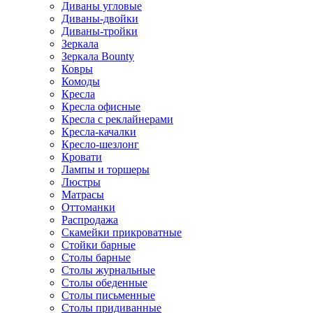
Диваны угловые
Диваны-двойки
Диваны-тройки
Зеркала
Зеркала Bounty
Ковры
Комоды
Кресла
Кресла офисные
Кресла с реклайнерами
Кресла-качалки
Кресло-шезлонг
Кровати
Лампы и торшеры
Люстры
Матрасы
Оттоманки
Распродажа
Скамейки прикроватные
Стойки барные
Столы барные
Столы журнальные
Столы обеденные
Столы письменные
Столы придиванные