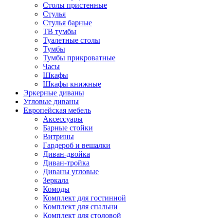
Столы пристенные
Стулья
Стулья барные
ТВ тумбы
Туалетные столы
Тумбы
Тумбы прикроватные
Часы
Шкафы
Шкафы книжные
Эркерные диваны
Угловые диваны
Европейская мебель
Аксессуары
Барные стойки
Витрины
Гардероб и вешалки
Диван-двойка
Диван-тройка
Диваны угловые
Зеркала
Комоды
Комплект для гостинной
Комплект для спальни
Комплект для столовой