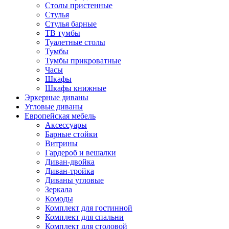
Столы пристенные
Стулья
Стулья барные
ТВ тумбы
Туалетные столы
Тумбы
Тумбы прикроватные
Часы
Шкафы
Шкафы книжные
Эркерные диваны
Угловые диваны
Европейская мебель
Аксессуары
Барные стойки
Витрины
Гардероб и вешалки
Диван-двойка
Диван-тройка
Диваны угловые
Зеркала
Комоды
Комплект для гостинной
Комплект для спальни
Комплект для столовой