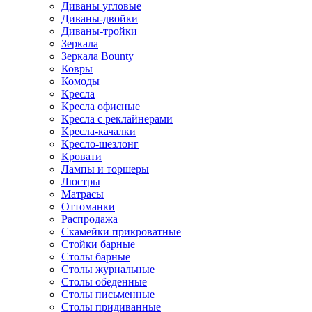
Диваны угловые
Диваны-двойки
Диваны-тройки
Зеркала
Зеркала Bounty
Ковры
Комоды
Кресла
Кресла офисные
Кресла с реклайнерами
Кресла-качалки
Кресло-шезлонг
Кровати
Лампы и торшеры
Люстры
Матрасы
Оттоманки
Распродажа
Скамейки прикроватные
Стойки барные
Столы барные
Столы журнальные
Столы обеденные
Столы письменные
Столы придиванные