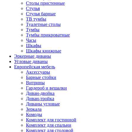
Столы пристенные
Стулья
Стулья барные
ТВ тумбы
Туалетные столы
Тумбы
Тумбы прикроватные
Часы
Шкафы
Шкафы книжные
Эркерные диваны
Угловые диваны
Европейская мебель
Аксессуары
Барные стойки
Витрины
Гардероб и вешалки
Диван-двойка
Диван-тройка
Диваны угловые
Зеркала
Комоды
Комплект для гостинной
Комплект для спальни
Комплект для столовой