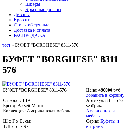
Шкафы
Эркерные диваны
Диваны
Кровати
Столы обеденные
Доставка и оплата
РАСПРОДАЖА
тест
» БУФЕТ "BORGHESE" 8311-576
БУФЕТ "BORGHESE" 8311-
576
БУФЕТ "BORGHESE" 8311-576
Цена:
490000
руб.
добавить в корзину
Страна: США
Артикул:
8311-576
Бренд: Bassett Mirror
Фабрика:
Коллекция: Американская мебель
Американская
мебель
Ш x Г x В, см:
Серия:
Буфеты и
178 x 51 x 97
витрины