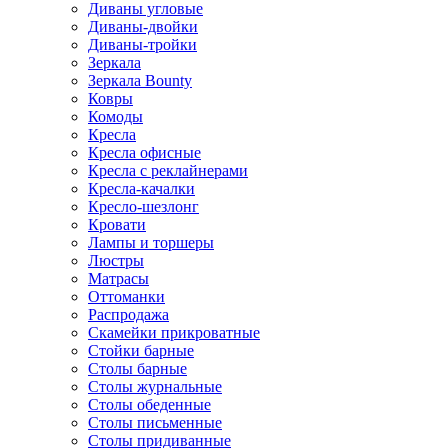
Диваны угловые
Диваны-двойки
Диваны-тройки
Зеркала
Зеркала Bounty
Ковры
Комоды
Кресла
Кресла офисные
Кресла с реклайнерами
Кресла-качалки
Кресло-шезлонг
Кровати
Лампы и торшеры
Люстры
Матрасы
Оттоманки
Распродажа
Скамейки прикроватные
Стойки барные
Столы барные
Столы журнальные
Столы обеденные
Столы письменные
Столы придиванные