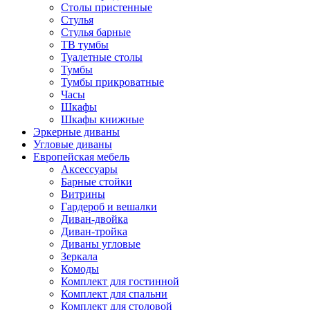
Столы пристенные
Стулья
Стулья барные
ТВ тумбы
Туалетные столы
Тумбы
Тумбы прикроватные
Часы
Шкафы
Шкафы книжные
Эркерные диваны
Угловые диваны
Европейская мебель
Аксессуары
Барные стойки
Витрины
Гардероб и вешалки
Диван-двойка
Диван-тройка
Диваны угловые
Зеркала
Комоды
Комплект для гостинной
Комплект для спальни
Комплект для столовой