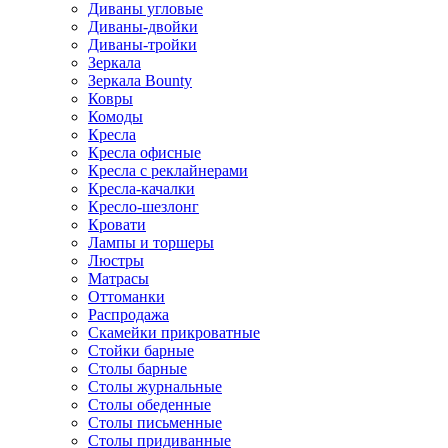
Диваны угловые
Диваны-двойки
Диваны-тройки
Зеркала
Зеркала Bounty
Ковры
Комоды
Кресла
Кресла офисные
Кресла с реклайнерами
Кресла-качалки
Кресло-шезлонг
Кровати
Лампы и торшеры
Люстры
Матрасы
Оттоманки
Распродажа
Скамейки прикроватные
Стойки барные
Столы барные
Столы журнальные
Столы обеденные
Столы письменные
Столы придиванные