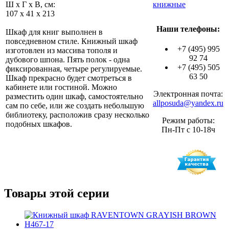
Ш x Г x В, см:
книжные
107 x 41 x 213
Наши телефоны:
Шкаф для книг выполнен в
повседневном стиле. Книжный шкаф
+7 (495) 995
изготовлен из массива тополя и
92 74
дубового шпона. Пять полок - одна
+7 (495) 505
фиксированная, четыре регулируемые.
63 50
Шкаф прекрасно будет смотреться в
кабинете или гостиной. Можно
Электронная почта:
разместить один шкаф, самостоятельно
allposuda@yandex.ru
сам по себе, или же создать небольшую
библиотеку, расположив сразу несколько
Режим работы:
подобных шкафов.
Пн-Пт с 10-18ч
Товары этой серии