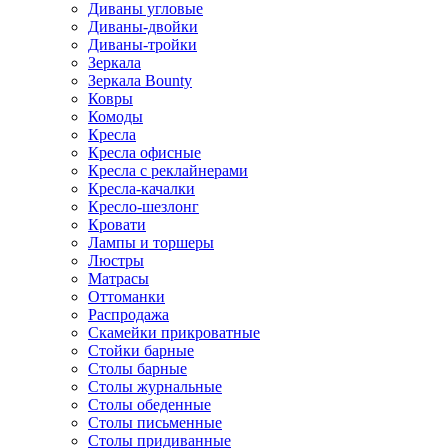
Диваны угловые
Диваны-двойки
Диваны-тройки
Зеркала
Зеркала Bounty
Ковры
Комоды
Кресла
Кресла офисные
Кресла с реклайнерами
Кресла-качалки
Кресло-шезлонг
Кровати
Лампы и торшеры
Люстры
Матрасы
Оттоманки
Распродажа
Скамейки прикроватные
Стойки барные
Столы барные
Столы журнальные
Столы обеденные
Столы письменные
Столы придиванные