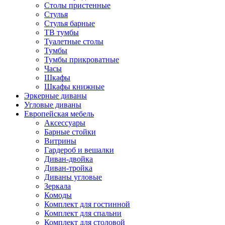
Столы пристенные
Стулья
Стулья барные
ТВ тумбы
Туалетные столы
Тумбы
Тумбы прикроватные
Часы
Шкафы
Шкафы книжные
Эркерные диваны
Угловые диваны
Европейская мебель
Аксессуары
Барные стойки
Витрины
Гардероб и вешалки
Диван-двойка
Диван-тройка
Диваны угловые
Зеркала
Комоды
Комплект для гостинной
Комплект для спальни
Комплект для столовой