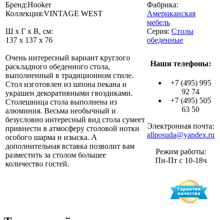
Бренд:Hooker
Фабрика:
Коллекция:VINTAGE WEST
Американская
мебель
Ш x Г x В, см:
Серия:
Столы
137 x 137 x 76
обеденные
Очень интересный вариант круглого
Наши телефоны:
раскладного обеденного стола,
выполненный в традиционном стиле.
+7 (495) 995
Стол изготовлен из шпона пекана и
92 74
украшен декоративными гвоздиками.
+7 (495) 505
Столешница стола выполнена из
63 50
алюминия. Весьма необычный и
безусловно интересный вид стола сумеет
Электронная почта:
привнести в атмосферу столовой нотки
allposuda@yandex.ru
особого шарма и изыска. А
дополнительная вставка позволит вам
Режим работы:
разместить за столом большее
Пн-Пт с 10-18ч
количество гостей.