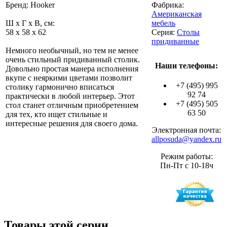
Бренд: Hooker
Фабрика:
Американская
Ш x Г x В, см:
мебель
58 x 58 x 62
Серия:
Столы
придиванные
Немного необычный, но тем не менее
очень стильный придиванный столик.
Наши телефоны:
Довольно простая манера исполнения
вкупе с неяркими цветами позволит
+7 (495) 995
столику гармонично вписаться
92 74
практически в любой интерьер. Этот
+7 (495) 505
стол станет отличным приобретением
63 50
для тех, кто ищет стильные и
интересные решения для своего дома.
Электронная почта:
allposuda@yandex.ru
Режим работы:
Пн-Пт с 10-18ч
Товары этой серии