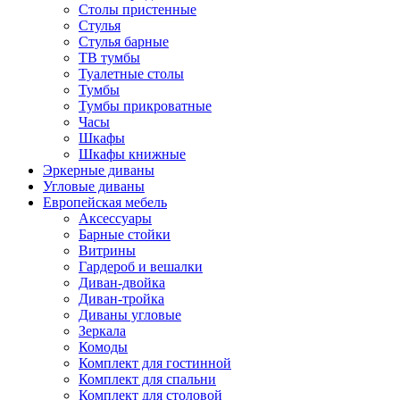
Столы пристенные
Стулья
Стулья барные
ТВ тумбы
Туалетные столы
Тумбы
Тумбы прикроватные
Часы
Шкафы
Шкафы книжные
Эркерные диваны
Угловые диваны
Европейская мебель
Аксессуары
Барные стойки
Витрины
Гардероб и вешалки
Диван-двойка
Диван-тройка
Диваны угловые
Зеркала
Комоды
Комплект для гостинной
Комплект для спальни
Комплект для столовой