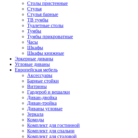
Столы пристенные
Стулья
Стулья барные
ТВ тумбы
Туалетные столы
Тумбы
Тумбы прикроватные
Часы
Шкафы
Шкафы книжные
Эркерные диваны
Угловые диваны
Европейская мебель
Аксессуары
Барные стойки
Витрины
Гардероб и вешалки
Диван-двойка
Диван-тройка
Диваны угловые
Зеркала
Комоды
Комплект для гостинной
Комплект для спальни
Комплект для столовой