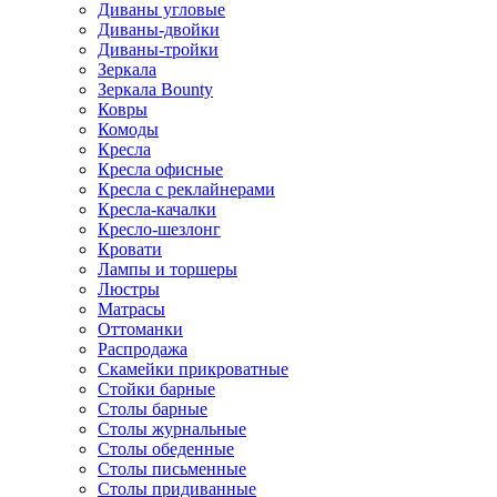
Диваны угловые
Диваны-двойки
Диваны-тройки
Зеркала
Зеркала Bounty
Ковры
Комоды
Кресла
Кресла офисные
Кресла с реклайнерами
Кресла-качалки
Кресло-шезлонг
Кровати
Лампы и торшеры
Люстры
Матрасы
Оттоманки
Распродажа
Скамейки прикроватные
Стойки барные
Столы барные
Столы журнальные
Столы обеденные
Столы письменные
Столы придиванные