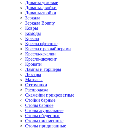
Диваны угловые
Диваны-двойки
Диваны-тройки
Зеркала
Зеркала Bounty
Ковры
Комоды
Кресла
Кресла офисные
Кресла с реклайнерами
Кресла-качалки
Кресло-шезлонг
Кровати
Лампы и торшеры
Люстры
Матрасы
Оттоманки
Распродажа
Скамейки прикроватные
Стойки барные
Столы барные
Столы журнальные
Столы обеденные
Столы письменные
Столы придиванные