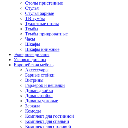
Столы пристенные
Стулья
Стулья барные
ТВ тумбы
Туалетные столы
Тумбы
Тумбы прикроватные
Часы
Шкафы
Шкафы книжные
Эркерные диваны
Угловые диваны
Европейская мебель
Аксессуары
Барные стойки
Витрины
Гардероб и вешалки
Диван-двойка
Диван-тройка
Диваны угловые
Зеркала
Комоды
Комплект для гостинной
Комплект для спальни
Комплект для столовой