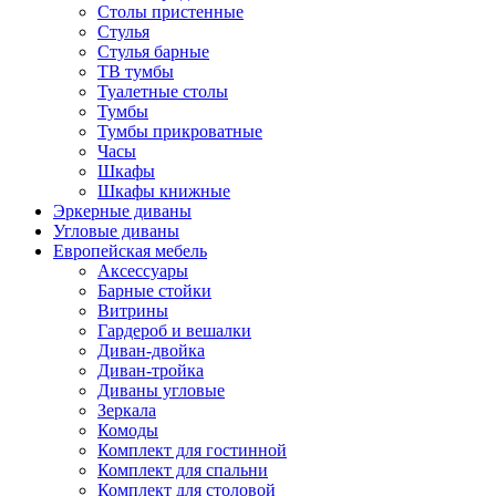
Столы пристенные
Стулья
Стулья барные
ТВ тумбы
Туалетные столы
Тумбы
Тумбы прикроватные
Часы
Шкафы
Шкафы книжные
Эркерные диваны
Угловые диваны
Европейская мебель
Аксессуары
Барные стойки
Витрины
Гардероб и вешалки
Диван-двойка
Диван-тройка
Диваны угловые
Зеркала
Комоды
Комплект для гостинной
Комплект для спальни
Комплект для столовой