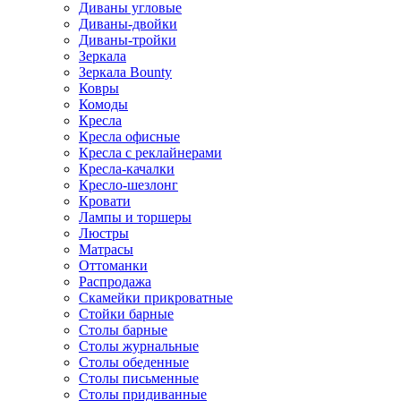
Диваны угловые
Диваны-двойки
Диваны-тройки
Зеркала
Зеркала Bounty
Ковры
Комоды
Кресла
Кресла офисные
Кресла с реклайнерами
Кресла-качалки
Кресло-шезлонг
Кровати
Лампы и торшеры
Люстры
Матрасы
Оттоманки
Распродажа
Скамейки прикроватные
Стойки барные
Столы барные
Столы журнальные
Столы обеденные
Столы письменные
Столы придиванные