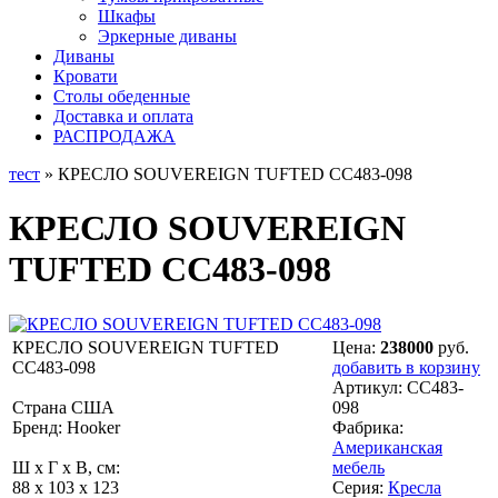
Шкафы
Эркерные диваны
Диваны
Кровати
Столы обеденные
Доставка и оплата
РАСПРОДАЖА
тест
» КРЕСЛО SOUVEREIGN TUFTED CC483-098
КРЕСЛО SOUVEREIGN
TUFTED CC483-098
КРЕСЛО SOUVEREIGN TUFTED
Цена:
238000
руб.
CC483-098
добавить в корзину
Артикул:
CC483-
Страна США
098
Бренд: Hooker
Фабрика:
Американская
Ш x Г x В, см:
мебель
88 x 103 x 123
Серия:
Кресла