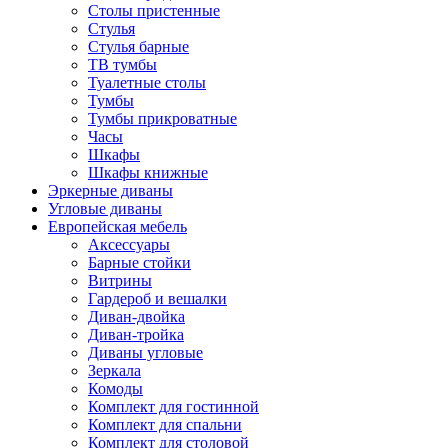
Столы пристенные
Стулья
Стулья барные
ТВ тумбы
Туалетные столы
Тумбы
Тумбы прикроватные
Часы
Шкафы
Шкафы книжные
Эркерные диваны
Угловые диваны
Европейская мебель
Аксессуары
Барные стойки
Витрины
Гардероб и вешалки
Диван-двойка
Диван-тройка
Диваны угловые
Зеркала
Комоды
Комплект для гостинной
Комплект для спальни
Комплект для столовой