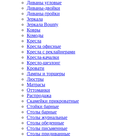
Диваны угловые
Диваны-двойки
Диваны-тройки
Зеркала
Зеркала Bounty
Ковры
Комоды
Кресла
Кресла офисные
Кресла с реклайнерами
Кресла-качалки
Кресло-шезлонг
Кровати
Лампы и торшеры
Люстры
Матрасы
Оттоманки
Распродажа
Скамейки прикроватные
Стойки барные
Столы барные
Столы журнальные
Столы обеденные
Столы письменные
Столы придиванные