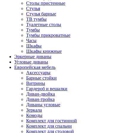
Столы пристенные
Стулья
Стулья барные
ТВ тумбы
Туалетные столы
Тумбы
Тумбы прикроватные
Часы
Шкафы
Шкафы книжные
Эркерные диваны
Угловые диваны
Европейская мебель
Аксессуары
Барные стойки
Витрины
Гардероб и вешалки
Диван-двойка
Диван-тройка
Диваны угловые
Зеркала
Комоды
Комплект для гостинной
Комплект для спальни
Комплект для столовой