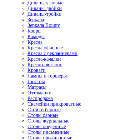
Диваны угловые
Диваны-двойки
Диваны-тройки
Зеркала
Зеркала Bounty
Ковры
Комоды
Кресла
Кресла офисные
Кресла с реклайнерами
Кресла-качалки
Кресло-шезлонг
Кровати
Лампы и торшеры
Люстры
Матрасы
Оттоманки
Распродажа
Скамейки прикроватные
Стойки барные
Столы барные
Столы журнальные
Столы обеденные
Столы письменные
Столы придиванные