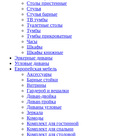
Столы пристенные
Стулья
Стулья барные
ТВ тумбы
Туалетные столы
Тумбы
Тумбы прикроватные
Часы
Шкафы
Шкафы книжные
Эркерные диваны
Угловые диваны
Европейская мебель
Аксессуары
Барные стойки
Витрины
Гардероб и вешалки
Диван-двойка
Диван-тройка
Диваны угловые
Зеркала
Комоды
Комплект для гостинной
Комплект для спальни
Комплект для столовой