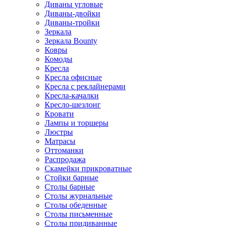
Диваны угловые
Диваны-двойки
Диваны-тройки
Зеркала
Зеркала Bounty
Ковры
Комоды
Кресла
Кресла офисные
Кресла с реклайнерами
Кресла-качалки
Кресло-шезлонг
Кровати
Лампы и торшеры
Люстры
Матрасы
Оттоманки
Распродажа
Скамейки прикроватные
Стойки барные
Столы барные
Столы журнальные
Столы обеденные
Столы письменные
Столы придиванные