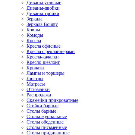
Диваны угловые
Диваны-двойки
Диваны-тройки
Зеркала
Зеркала Bounty
Ковры
Комоды
Кресла
Кресла офисные
Кресла с реклайнерами
Кресла-качалки
Кресло-шезлонг
Кровати
Лампы и торшеры
Люстры
Матрасы
Оттоманки
Распродажа
Скамейки прикроватные
Стойки барные
Столы барные
Столы журнальные
Столы обеденные
Столы письменные
Столы придиванные