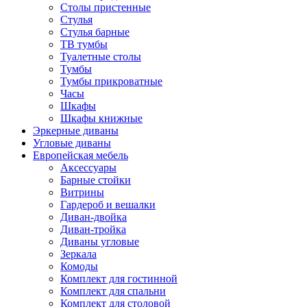
Столы пристенные
Стулья
Стулья барные
ТВ тумбы
Туалетные столы
Тумбы
Тумбы прикроватные
Часы
Шкафы
Шкафы книжные
Эркерные диваны
Угловые диваны
Европейская мебель
Аксессуары
Барные стойки
Витрины
Гардероб и вешалки
Диван-двойка
Диван-тройка
Диваны угловые
Зеркала
Комоды
Комплект для гостинной
Комплект для спальни
Комплект для столовой