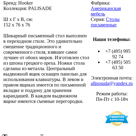
Бренд: Hooker
Фабрика:
Коллекция: PALISADE
Американская
мебель
Ш x Г x В, см:
Серия:
Столы
152 x 76 x 76
письменные
Шикарный письменный стол выполнен
Наши телефоны:
в переходном стиле. Это удивительно
смешение традиционного и
+7 (495) 995
современного стиля, взявшее самое
92 74
лучшее от обоих миров. Изготовлен стол
+7 (495) 505
из шпона грецкого ореха. Ножки стола
63 50
сделаны из металла. Центральный
выдвижной ящик оснащен панелью для
Электронная почта:
использования клавиатуры. В левом и
allposuda@yandex.ru
правом ящиках имеется по письменной
вкладке и поддону для хранения
Режим работы:
карандашей. В каждом выдвижном
Пн-Пт с 10-18ч
ящике имеются съемные перегородки.