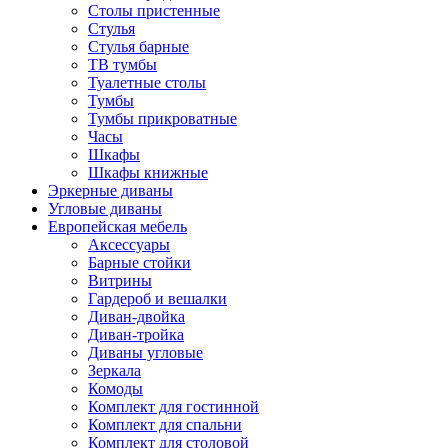
Столы пристенные
Стулья
Стулья барные
ТВ тумбы
Туалетные столы
Тумбы
Тумбы прикроватные
Часы
Шкафы
Шкафы книжные
Эркерные диваны
Угловые диваны
Европейская мебель
Аксессуары
Барные стойки
Витрины
Гардероб и вешалки
Диван-двойка
Диван-тройка
Диваны угловые
Зеркала
Комоды
Комплект для гостинной
Комплект для спальни
Комплект для столовой