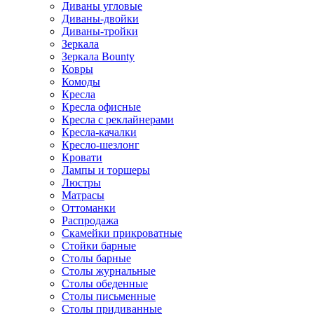
Диваны угловые
Диваны-двойки
Диваны-тройки
Зеркала
Зеркала Bounty
Ковры
Комоды
Кресла
Кресла офисные
Кресла с реклайнерами
Кресла-качалки
Кресло-шезлонг
Кровати
Лампы и торшеры
Люстры
Матрасы
Оттоманки
Распродажа
Скамейки прикроватные
Стойки барные
Столы барные
Столы журнальные
Столы обеденные
Столы письменные
Столы придиванные