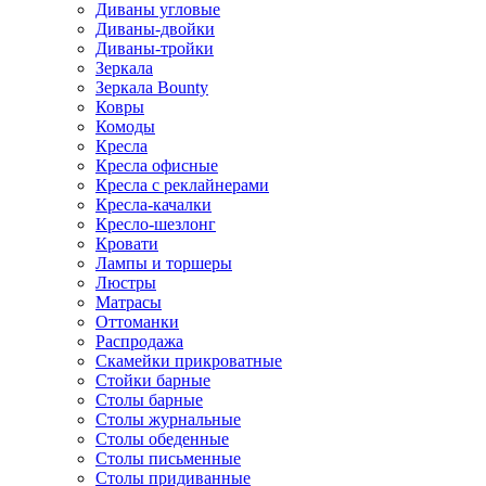
Диваны угловые
Диваны-двойки
Диваны-тройки
Зеркала
Зеркала Bounty
Ковры
Комоды
Кресла
Кресла офисные
Кресла с реклайнерами
Кресла-качалки
Кресло-шезлонг
Кровати
Лампы и торшеры
Люстры
Матрасы
Оттоманки
Распродажа
Скамейки прикроватные
Стойки барные
Столы барные
Столы журнальные
Столы обеденные
Столы письменные
Столы придиванные