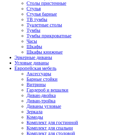
Столы пристенные
Стулья
Стулья барные
ТВ тумбы
Туалетные столы
Тумбы
Тумбы прикроватные
Часы
Шкафы
Шкафы книжные
Эркерные диваны
Угловые диваны
Европейская мебель
Аксессуары
Барные стойки
Витрины
Гардероб и вешалки
Диван-двойка
Диван-тройка
Диваны угловые
Зеркала
Комоды
Комплект для гостинной
Комплект для спальни
Комплект для столовой