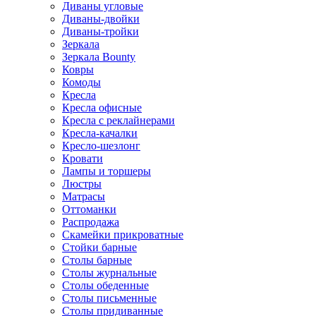
Диваны угловые
Диваны-двойки
Диваны-тройки
Зеркала
Зеркала Bounty
Ковры
Комоды
Кресла
Кресла офисные
Кресла с реклайнерами
Кресла-качалки
Кресло-шезлонг
Кровати
Лампы и торшеры
Люстры
Матрасы
Оттоманки
Распродажа
Скамейки прикроватные
Стойки барные
Столы барные
Столы журнальные
Столы обеденные
Столы письменные
Столы придиванные