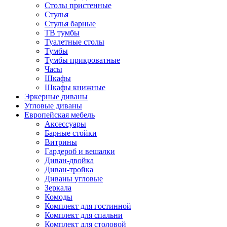
Столы пристенные
Стулья
Стулья барные
ТВ тумбы
Туалетные столы
Тумбы
Тумбы прикроватные
Часы
Шкафы
Шкафы книжные
Эркерные диваны
Угловые диваны
Европейская мебель
Аксессуары
Барные стойки
Витрины
Гардероб и вешалки
Диван-двойка
Диван-тройка
Диваны угловые
Зеркала
Комоды
Комплект для гостинной
Комплект для спальни
Комплект для столовой