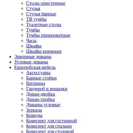
Столы пристенные
Стулья
Стулья барные
ТВ тумбы
Туалетные столы
Тумбы
Тумбы прикроватные
Часы
Шкафы
Шкафы книжные
Эркерные диваны
Угловые диваны
Европейская мебель
Аксессуары
Барные стойки
Витрины
Гардероб и вешалки
Диван-двойка
Диван-тройка
Диваны угловые
Зеркала
Комоды
Комплект для гостинной
Комплект для спальни
Комплект для столовой