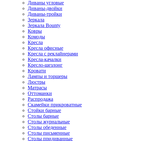
Диваны угловые
Диваны-двойки
Диваны-тройки
Зеркала
Зеркала Bounty
Ковры
Комоды
Кресла
Кресла офисные
Кресла с реклайнерами
Кресла-качалки
Кресло-шезлонг
Кровати
Лампы и торшеры
Люстры
Матрасы
Оттоманки
Распродажа
Скамейки прикроватные
Стойки барные
Столы барные
Столы журнальные
Столы обеденные
Столы письменные
Столы придиванные