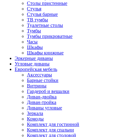
Столы пристенные
Стулья
Стулья барные
ТВ тумбы
Туалетные столы
Тумбы
Тумбы прикроватные
Часы
Шкафы
Шкафы книжные
Эркерные диваны
Угловые диваны
Европейская мебель
Аксессуары
Барные стойки
Витрины
Гардероб и вешалки
Диван-двойка
Диван-тройка
Диваны угловые
Зеркала
Комоды
Комплект для гостинной
Комплект для спальни
Комплект для столовой