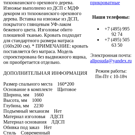
тихоокеанского орехового дерева.
прикроватные
Изножье выполнено из ДСП с МДФ
декором из тихоокеанского орехового
Наши телефоны:
дерева. Вставка на изножье из ДСП,
покрытого глянцевым УФ-лаком
+7 (495) 995
бежевого цвета. Изголовье обито
92 74
плюшевой тканью. Кровать подходит
+7 (495) 505
для стандартного размера матраса
63 50
(160х200 см). * ПРИМЕЧАНИЕ: кровать
поставляется без матраса. Модель
Электронная почта:
спроектирована без выдвижного ящика,
allposuda@yandex.ru
он приобретается отдельно.
Режим работы:
ДОПОЛНИТЕЛЬНАЯ ИНФОРМАЦИЯ
Пн-Пт с 10-18ч
Размер спального места 160*200
Основание в комплекте Щитовое
Ширина, мм 1660
Высота, мм 1000
Глубина, мм 2230
Подъемный механизм Нет
Материал изголовья ЛДСП
Материал основания ЛДСП
Обивка под заказ Нет
Стиль Современный