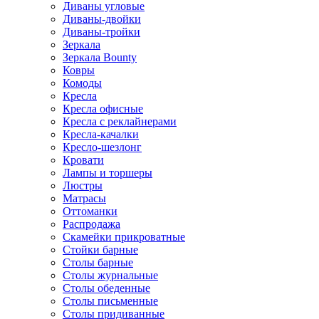
Диваны угловые
Диваны-двойки
Диваны-тройки
Зеркала
Зеркала Bounty
Ковры
Комоды
Кресла
Кресла офисные
Кресла с реклайнерами
Кресла-качалки
Кресло-шезлонг
Кровати
Лампы и торшеры
Люстры
Матрасы
Оттоманки
Распродажа
Скамейки прикроватные
Стойки барные
Столы барные
Столы журнальные
Столы обеденные
Столы письменные
Столы придиванные