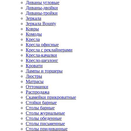
Диваны угловые
Диваны-двойки
Диваны-тройки
Зеркала
Зеркала Bounty
Ковры
Комоды
Кресла
Кресла офисные
Кресла с реклайнерами
Кресла-качалки
Кресло-шезлонг
Кровати
Лампы и торшеры
Люстры
Матрасы
Оттоманки
Распродажа
Скамейки прикроватные
Стойки барные
Столы барные
Столы журнальные
Столы обеденные
Столы письменные
Столы придиванные