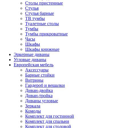
Столы пристенные
Стулья
Стулья барные
ТВ тумбы
Туалетные столы
Тумбы
Тумбы прикроватные
Часы
Шкафы
Шкафы книжные
Эркерные диваны
Угловые диваны
Европейская мебель
Аксессуары
Барные стойки
Витрины
Гардероб и вешалки
Диван-двойка
Диван-тройка
Диваны угловые
Зеркала
Комоды
Комплект для гостинной
Комплект для спальни
Комплект для столовой