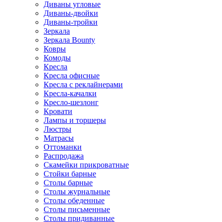
Диваны угловые
Диваны-двойки
Диваны-тройки
Зеркала
Зеркала Bounty
Ковры
Комоды
Кресла
Кресла офисные
Кресла с реклайнерами
Кресла-качалки
Кресло-шезлонг
Кровати
Лампы и торшеры
Люстры
Матрасы
Оттоманки
Распродажа
Скамейки прикроватные
Стойки барные
Столы барные
Столы журнальные
Столы обеденные
Столы письменные
Столы придиванные