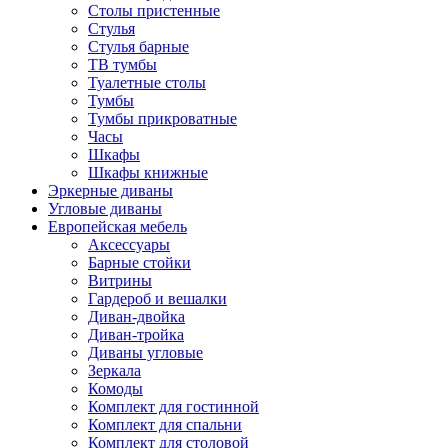
Столы пристенные
Стулья
Стулья барные
ТВ тумбы
Туалетные столы
Тумбы
Тумбы прикроватные
Часы
Шкафы
Шкафы книжные
Эркерные диваны
Угловые диваны
Европейская мебель
Аксессуары
Барные стойки
Витрины
Гардероб и вешалки
Диван-двойка
Диван-тройка
Диваны угловые
Зеркала
Комоды
Комплект для гостинной
Комплект для спальни
Комплект для столовой