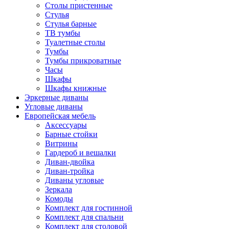
Столы пристенные
Стулья
Стулья барные
ТВ тумбы
Туалетные столы
Тумбы
Тумбы прикроватные
Часы
Шкафы
Шкафы книжные
Эркерные диваны
Угловые диваны
Европейская мебель
Аксессуары
Барные стойки
Витрины
Гардероб и вешалки
Диван-двойка
Диван-тройка
Диваны угловые
Зеркала
Комоды
Комплект для гостинной
Комплект для спальни
Комплект для столовой