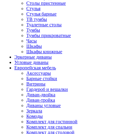
Столы пристенные
Стулья
Стулья барные
ТВ тумбы
Туалетные столы
Тумбы
Тумбы прикроватные
Часы
Шкафы
Шкафы книжные
Эркерные диваны
Угловые диваны
Европейская мебель
Аксессуары
Барные стойки
Витрины
Гардероб и вешалки
Диван-двойка
Диван-тройка
Диваны угловые
Зеркала
Комоды
Комплект для гостинной
Комплект для спальни
Комплект для столовой