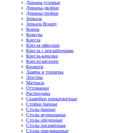
Диваны угловые
Диваны-двойки
Диваны-тройки
Зеркала
Зеркала Bounty
Ковры
Комоды
Кресла
Кресла офисные
Кресла с реклайнерами
Кресла-качалки
Кресло-шезлонг
Кровати
Лампы и торшеры
Люстры
Матрасы
Оттоманки
Распродажа
Скамейки прикроватные
Стойки барные
Столы барные
Столы журнальные
Столы обеденные
Столы письменные
Столы придиванные