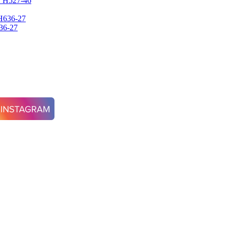
y H527-46
36-27
24