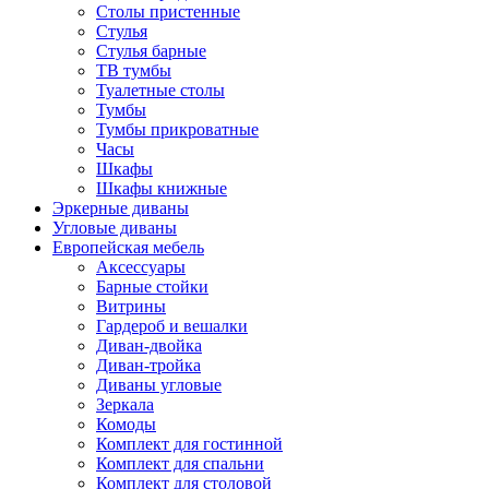
Столы пристенные
Стулья
Стулья барные
ТВ тумбы
Туалетные столы
Тумбы
Тумбы прикроватные
Часы
Шкафы
Шкафы книжные
Эркерные диваны
Угловые диваны
Европейская мебель
Аксессуары
Барные стойки
Витрины
Гардероб и вешалки
Диван-двойка
Диван-тройка
Диваны угловые
Зеркала
Комоды
Комплект для гостинной
Комплект для спальни
Комплект для столовой