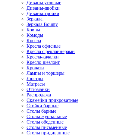
Диваны угловые
Диваны-двойки
Диваны-тройки
Зеркала
Зеркала Bounty
Ковры
Комоды
Кресла
Кресла офисные
Кресла с реклайнерами
Кресла-качалки
Кресло-шезлонг
Кровати
Лампы и торшеры
Люстры
Матрасы
Оттоманки
Распродажа
Скамейки прикроватные
Стойки барные
Столы барные
Столы журнальные
Столы обеденные
Столы письменные
Столы придиванные