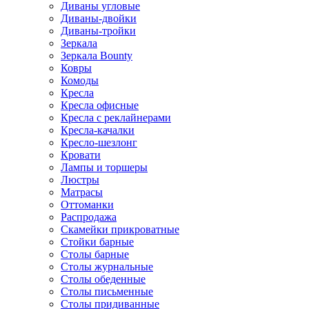
Диваны угловые
Диваны-двойки
Диваны-тройки
Зеркала
Зеркала Bounty
Ковры
Комоды
Кресла
Кресла офисные
Кресла с реклайнерами
Кресла-качалки
Кресло-шезлонг
Кровати
Лампы и торшеры
Люстры
Матрасы
Оттоманки
Распродажа
Скамейки прикроватные
Стойки барные
Столы барные
Столы журнальные
Столы обеденные
Столы письменные
Столы придиванные