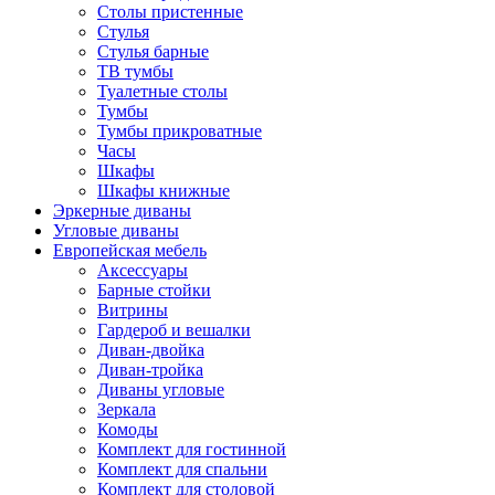
Столы пристенные
Стулья
Стулья барные
ТВ тумбы
Туалетные столы
Тумбы
Тумбы прикроватные
Часы
Шкафы
Шкафы книжные
Эркерные диваны
Угловые диваны
Европейская мебель
Аксессуары
Барные стойки
Витрины
Гардероб и вешалки
Диван-двойка
Диван-тройка
Диваны угловые
Зеркала
Комоды
Комплект для гостинной
Комплект для спальни
Комплект для столовой