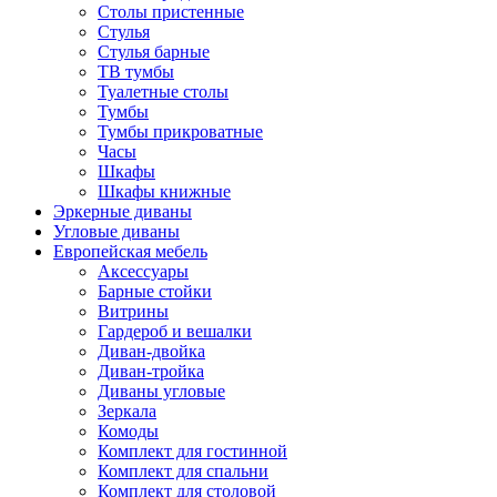
Столы пристенные
Стулья
Стулья барные
ТВ тумбы
Туалетные столы
Тумбы
Тумбы прикроватные
Часы
Шкафы
Шкафы книжные
Эркерные диваны
Угловые диваны
Европейская мебель
Аксессуары
Барные стойки
Витрины
Гардероб и вешалки
Диван-двойка
Диван-тройка
Диваны угловые
Зеркала
Комоды
Комплект для гостинной
Комплект для спальни
Комплект для столовой