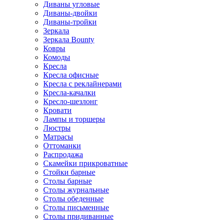
Диваны угловые
Диваны-двойки
Диваны-тройки
Зеркала
Зеркала Bounty
Ковры
Комоды
Кресла
Кресла офисные
Кресла с реклайнерами
Кресла-качалки
Кресло-шезлонг
Кровати
Лампы и торшеры
Люстры
Матрасы
Оттоманки
Распродажа
Скамейки прикроватные
Стойки барные
Столы барные
Столы журнальные
Столы обеденные
Столы письменные
Столы придиванные