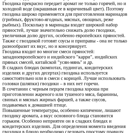
Гвоздика прекрасно передает аромат не только горячей, но и
холодной воде (окрашивая ее в коричневый цвет). Поэтому
гвоздика широко применяется для приготовления маринадов
(грибных, фруктово-ягодных, мясных, овощных, реже
рыбных). Поскольку в маринады входит широкий набор
пряностей, лучше значительно снижать долю гвоздики,
увеличивая долю других, особенно европейских пряностей.
Также с гвоздикой готовят соусы и приправы - она не только
разнообразит их вкус, но и консервирует.
Гвоздика входит во многие смеси пряностей:
западноевропейского и индийского "карри", индийских
пряных смесей, китайской "усян-мянь" и др.
В сладких блюдах (компотах, пудингах, кондитерских
изделиях и других десертах) гвоздика используется
самостоятельно или в смеси с корицей. Лучше использовать
головки (шляпки) гвоздики – в них нет горечи.
В сочетании с черным перцем гвоздика хороша при
приготовлении жареного или тушеного мяса, баранины,
свиных и мясных жирных фаршей, а также соусов,
подаваемых к домашней птице.
Повышенные температуры, особенно кипячение, лишают
гвоздику аромата, а вкус основного блюда становится
горьким. Особенно неприятен он в сладких блюдах и
кондитерских изделиях. Для определения момента введения
гвоздики в блюдо необходимо следовать простому правилу,