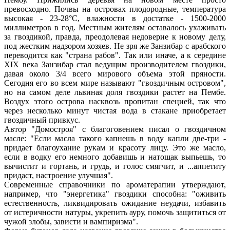
превосходно. Почвы на островах плодородные, температура
высокая - 23-28°С, влажности в достатке - 1500-2000
миллиметров в год. Местным жителям оставалось ухаживать
за гвоздикой, правда, преодолевая недоверие к новому делу,
под жестким надзором хозяев. Не зря же Занзибар с арабского
переводится как "страна рабов". Так или иначе, а к середине
XIX века Занзибар стал ведущим производителем гвоздики,
давая около 3/4 всего мирового объема этой пряности.
Сегодня его во всем мире называют "гвоздичным островом",
но на самом деле львиная доля гвоздики растет на Пембе.
Воздух этого острова насквозь пропитан специей, так что
через несколько минут чистая вода в стакане приобретает
гвоздичный привкус.
Автор "Домостроя" с благоговением писал о гвоздичном
масле: "Если масла такого капнешь в воду капли две-три -
придает благоухание рукам и красоту лицу. Это же масло,
если в водку его немного добавишь и натощак выпьешь, то
вычистит и гортань, и грудь, и голос смягчит, и ...аппетиту
придаст, настроение улучшая".
Современные справочники по ароматерапии утверждают,
например, что "энергетика" гвоздики способна: "оживить
естественность, ликвидировать ожидание неудачи, избавить
от истеричности натуры, укрепить ауру, помочь защититься от
чужой злобы, зависти и вампиризма".