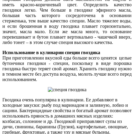
иметь красно-коричневый цвет. Определить качество
гвоздики легко. Чем больше в гвоздике эфирного масла,
большая часть которого сосредоточена в основании
стерженька, тем выше качество специи. Масло тяжелее воды,
и если брошенная в воду гвоздика плавает горизонтально,
значит, масла мало. Если же масла много, то основание
перевешивает и бутон плавает вертикально - чашечкой вверх,
либо тонет – в этом случае специя высокого качества.
Использование в кулинарии
специи гвоздика
При приготовлении вкусной еды больше всего ценятся целые
бутончики гвоздики - специи, поскольку в виде порошка
гвоздика быстро теряет свой аромат. Хранить гвоздику нужно
в темном месте без доступа воздуха, молоть лучше всего перед
использованием.
Гвоздика очень популярна в кулинарии. Ее добавляют в
холодные закуски: рыбу под маринадом и заливную, лобио и
сациви. Бактерицидные свойства и богатый аромат позволяют
использовать пряность в домашних мясных изделиях:
колбасах, солонине и др. Гвоздикой приправляют супы из
дичи, свинины, баранины (Грузия), картофельные, овощные,
грибные, фруктовые, а также уху и мясные бульоны.