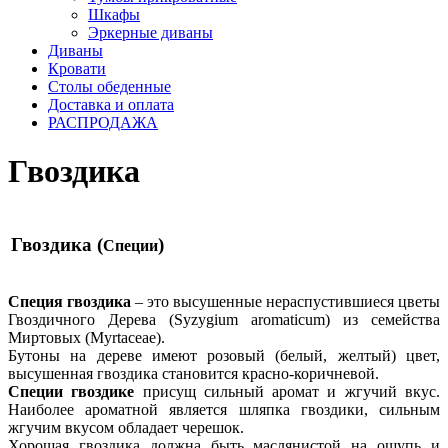
Шкафы
Эркерные диваны
Диваны
Кровати
Столы обеденные
Доставка и оплата
РАСПРОДАЖА
Гвоздика
Гвоздика (
)
Специи
Специя гвоздика
– это высушенные нераспустившиеся цветы
Гвоздичного Дерева (Syzygium aromaticum) из семейства
Миртовых (Myrtaceae).
Бутоны на дереве имеют розовый (белый, желтый) цвет,
высушенная гвоздика становится красно-коричневой.
Специи гвоздике
присущ сильный аромат и жгучий вкус.
Наиболее ароматной является шляпка гвоздики, сильным
жгучим вкусом обладает черешок.
Хорошая гвоздика должна быть маслянистой на ощупь и