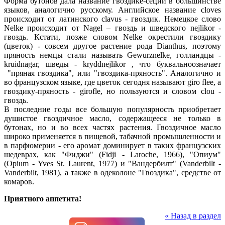
Форма бутонов дала название гвоздике-сеции в большинстве
языков, аналогично русскому. Английское название cloves
происходит от латинского clavus - гвоздик. Немецкое слово
Nelke происходит от Nagel – гвоздь и шведского nejlikor -
гвоздь. Кстати, позже словом Nelke окрестили гвоздику
(цветок) - совсем другое растение рода Dianthus, поэтому
пряность немцы стали называть Gewurznelke, голландцы -
kruidnagar, шведы - kryddnejlikor , что буквальноозначает
"пряная гвоздика", или "гвоздика-пряность". Аналогично и
во французском языке, где цветок сегодня называют giro flee, а
гвоздику-пряность - girofle, но пользуются и словом clou -
гвоздь.
В последние годы все большую популярность приобретает
душистое гвоздичное масло, содержащееся не только в
бутонах, но и во всех частях растения. Гвоздичное масло
широко применяется в пищевой, табачной промышленности и
в парфюмерии - его аромат доминирует в таких французских
шедеврах, как "Фиджи" (Fidji - Laroche, 1966), "Опиум"
(Opium - Yves St. Laurent, 1977) и "Вандербилт" (Vanderbilt -
Vanderbilt, 1981), а также в одеколоне "Гвоздика", средстве от
комаров.
Приятного аппетита!
« Назад в раздел