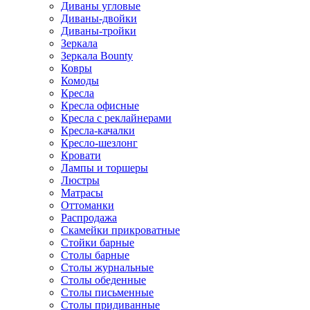
Диваны угловые
Диваны-двойки
Диваны-тройки
Зеркала
Зеркала Bounty
Ковры
Комоды
Кресла
Кресла офисные
Кресла с реклайнерами
Кресла-качалки
Кресло-шезлонг
Кровати
Лампы и торшеры
Люстры
Матрасы
Оттоманки
Распродажа
Скамейки прикроватные
Стойки барные
Столы барные
Столы журнальные
Столы обеденные
Столы письменные
Столы придиванные