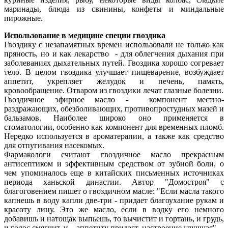
маринады, блюда из свинины, конфеты и миндальные
пирожные.
Использование в медицине
специи гвоздика
Гвоздику с незапамятных времен использовали не только как
пряность, но и как лекарство - для облегчения дыхания при
заболеваниях дыхательных путей. Гвоздика хорошо согревает
тело. В целом гвоздика улучшает пищеварение, возбуждает
аппетит, укрепляет желудок и печень, память,
кровообращение. Отваром из гвоздики лечат глазные болезни.
Гвоздичное эфирное масло - компонент местно-
раздражающих, обезболивающих, противопростудных мазей и
бальзамов. Наиболее широко оно применяется в
стоматологии, особенно как компонент для временных пломб.
Нередко используется в ароматерапии, а также как средство
для отпугивания насекомых.
Фармакологи считают гвоздичное масло прекрасным
антисептиком и эффективным средством от зубной боли, о
чем упоминалось еще в китайских письменных источниках
периода ханьской династии. Автор "Домостроя" с
благоговением пишет о гвоздичном масле: "Если масла такого
капнешь в воду капли две-три - придает благоухание рукам и
красоту лицу. Это же масло, если в водку его немного
добавишь и натощак выпьешь, то вычистит и гортань, и грудь,
и голос смягчит, и ...аппетиту придаст, настроение улучшая".