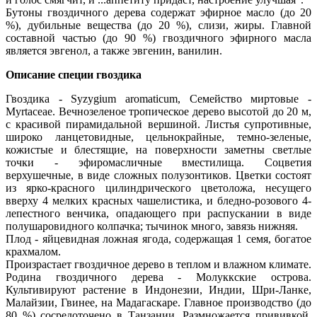
Бутоны гвоздичного дерева содержат эфирное масло (до 20
%), дубильные вещества (до 20 %), слизи, жиры. Главной
составной частью (до 90 %) гвоздичного эфирного масла
является эвгенол, а также эвгенин, ванилин.
Описание
специи гвоздика
Гвоздика - Syzygium aromaticum, Семейство миртовые -
Myrtaceae. Вечнозеленое тропическое дерево высотой до 20 м,
с красивой пирамидальной вершиной. Листья супротивные,
широко ланцетовидные, цельнокрайные, темно-зеленые,
кожистые и блестящие, на поверхности заметны светлые
точки - эфиромасличные вместилища. Соцветия
верхушечные, в виде сложных полузонтиков. Цветки состоят
из ярко-красного цилиндрического цветоложа, несущего
вверху 4 мелких красных чашелистика, и бледно-розового 4-
лепестного венчика, опадающего при распускании в виде
полушаровидного колпачка; тычинок много, завязь нижняя.
Плод - яйцевидная ложная ягода, содержащая 1 семя, богатое
крахмалом.
Произрастает гвоздичное дерево в теплом и влажном климате.
Родина гвоздичного дерева - Молуккские острова.
Культивируют растение в Индонезии, Индии, Шри-Ланке,
Малайзии, Гвинее, на Мадагаскаре. Главное производство (до
80 %) сосредоточено в Танзании. Размножается прививкой,