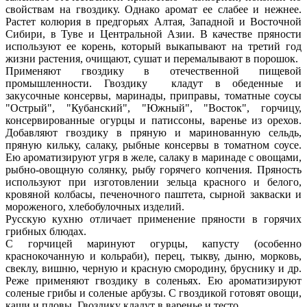
свойствам на гвоздику. Однако аромат ее слабее и нежнее.
Растет колюрия в предгорьях Алтая, Западной и Восточной
Сибири, в Туве и Центральной Азии. В качестве пряности
используют ее корень, который выкапывают на третий год
жизни растения, очищают, сушат и перемалывают в порошок.
Применяют гвоздику в отечественной пищевой
промышленности. Гвоздику кладут в обеденные и
закусочные консервы, маринады, приправы, томатные соусы
"Острый", "Кубанский", "Южный", "Восток", горчицу,
консервированные огурцы и патиссоны, варенье из орехов.
Добавляют гвоздику в пряную и маринованную сельдь,
пряную кильку, салаку, рыбные консервы в томатном соусе.
Ею ароматизируют угря в желе, салаку в маринаде с овощами,
рыбно-овощную солянку, рыбу горячего копчения. Пряность
используют при изготовлении зельца красного и белого,
кровяной колбасы, печеночного паштета, сырной закваски и
мороженого, хлебобулочных изделий.
Русскую кухню отличает применение пряности в горячих
грибных блюдах.
С горчицей маринуют огурцы, капусту (особенно
краснокочанную и кольраби), перец, тыкву, дыню, морковь,
свеклу, вишню, черную и красную смородину, бруснику и др.
Реже применяют гвоздику в соленьях. Ею ароматизируют
соленые грибы и соленые арбузы. С гвоздикой готовят овощи,
каши и пловы. Гвоздику кладут в варенье и тесто.