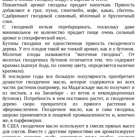
Пикантный аромат гвоздика придает напиткам. Пряность
добавляют в грог, пунш, глинтвейн, кофе, какао, сбитень.
Сдабривают гвоздикой сливовый, яблочный и брусничный
соки.
С гвоздикой нельзя перебарщивать, поскольку даже
минимальное ее количество придает пище очень сильный
аромат и специфический вкус.
Бутоны гвоздики не единственная пряность гвоздичного
дерева. У его плодов такой же тонкий аромат, как и у бутонов.
Молотые плоды называются "маточная гвоздика". От
молотых гвоздичных бутонов отличается тем, что содержит
крахмал (капнув йода, по синему цвету, определяется наличие
крахмала).
В последние годы все большую популярность приобретает
душистое гвоздичное масло, которое содержится во всех
частях растения (например, на Мадагаскаре масло получают и
из листьев, а на Занзибаре - из веток и некондиционных
бутонов). Потребность в нем постоянно растет, и гвоздичное
дерево скоро превратится из пряного растения в
эфиромасличное. Гвоздичное масло, как и сама гвоздика,
широко применяется в пищевой промышленности и, конечно
же, в парфюмерии.
В США гвоздичное масло используют в смесях пряных масел
для соусов. Вместе с другими пряностями им ароматизируют
куриные изделия, рыбу, некоторые виды колбас, сладкие