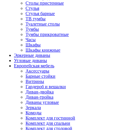
Столы пристенные
Стулья
Стулья барные
ТВ тумбы
Туалетные столы
Тумбы
Тумбы прикроватные
Часы
Шкафы
Шкафы книжные
Эркерные диваны
Угловые диваны
Европейская мебель
Аксессуары
Барные стойки
Витрины
Гардероб и вешалки
Диван-двойка
Диван-тройка
Диваны угловые
Зеркала
Комоды
Комплект для гостинной
Комплект для спальни
Комплект для столовой