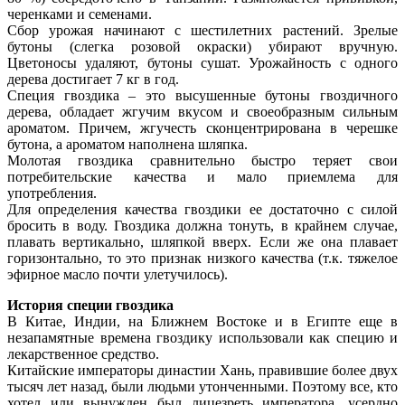
черенками и семенами.
Сбор урожая начинают с шестилетних растений. Зрелые
бутоны (слегка розовой окраски) убирают вручную.
Цветоносы удаляют, бутоны сушат. Урожайность с одного
дерева достигает 7 кг в год.
Специя гвоздика – это высушенные бутоны гвоздичного
дерева, обладает жгучим вкусом и своеобразным сильным
ароматом. Причем, жгучесть сконцентрирована в черешке
бутона, а ароматом наполнена шляпка.
Молотая гвоздика сравнительно быстро теряет свои
потребительские качества и мало приемлема для
употребления.
Для определения качества гвоздики ее достаточно с силой
бросить в воду. Гвоздика должна тонуть, в крайнем случае,
плавать вертикально, шляпкой вверх. Если же она плавает
горизонтально, то это признак низкого качества (т.к. тяжелое
эфирное масло почти улетучилось).
История
специи гвоздика
В Китае, Индии, на Ближнем Востоке и в Египте еще в
незапамятные времена гвоздику использовали как специю и
лекарственное средство.
Китайские императоры династии Хань, правившие более двух
тысяч лет назад, были людьми утонченными. Поэтому все, кто
хотел или вынужден был лицезреть императора, усердно