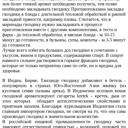
чем более тонкий аромат необходимо получить, тем позже
необходимо закладывать гвоздику. Противопоказана закладка
гвоздики в блюда с длительной тепловой обработкой и ранней
закладкой пряности, например пловы. Считается, что в
маринады гвоздику нужно закладывать в процессе
приготовления вместе с другими компонентами, в тесто и
фарш - до тепловой обработки, в мясные блюда - за 10-15
минут до готовности, в бульоны, супы, компоты - за 3-5 минут
до готовности.
Лучше всего избегать больших доз гвоздики в сочетании с
уксусом, вином и продуктами, содержащими спирт. В спирте
намного сильнее растворяются горькие фракции гвоздики,
которые не только неприятны сами по себе, но и вредны для
здоровья.
В Индии, Бирме, Таиланде гвоздику добавляют в бетель -
популярную в странах Юго-Восточной Азии жвачку (из
кусочков семян пальмы арека). В Индонезии испокон веков
гвоздикой ароматизируют сигареты kretek – кретек, дым от
этих которых обладает антисептическими свойствами и
приятным запахом. Благодаря курильщикам Индонезия стала
главным импортером гвоздики, не смотря на то, что она сама
производит гвоздику в значительном количестве.
В российской пищевой промышленности гвоздику часто
заменяют отечественной пряностью – колюрией, похожей по