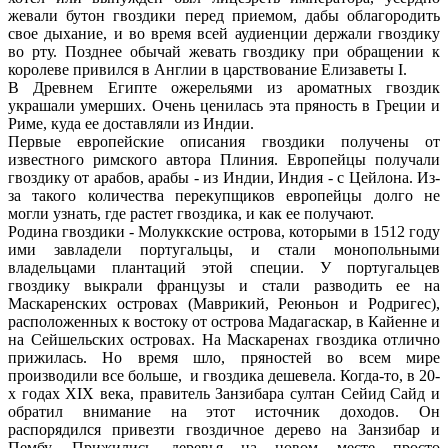
жевали бутон гвоздики перед приемом, дабы облагородить
свое дыхание, и во время всей аудиенции держали гвоздику
во рту. Позднее обычай жевать гвоздику при обращении к
королеве привился в Англии в царствование Елизаветы I.
В Древнем Египте ожерельями из ароматных гвоздик
украшали умерших. Очень ценилась эта пряность в Греции и
Риме, куда ее доставляли из Индии.
Первые европейские описания гвоздики получены от
известного римского автора Плиния. Европейцы получали
гвоздику от арабов, арабы - из Индии, Индия - с Цейлона. Из-
за такого количества перекупщиков европейцы долго не
могли узнать, где растет гвоздика, и как ее получают.
Родина гвоздики - Молуккские острова, которыми в 1512 году
ими завладели португальцы, и стали монопольными
владельцами плантаций этой специи. У португальцев
гвоздику выкрали французы и стали разводить ее на
Маскаренских островах (Маврикий, Реюньон и Родригес),
расположенных к востоку от острова Мадагаскар, в Кайенне и
на Сейшельских островах. На Маскаренах гвоздика отлично
прижилась. Но время шло, пряностей во всем мире
производили все больше, и гвоздика дешевела. Когда-то, в 20-
х годах XIX века, правитель Занзибара султан Сейид Сайд и
обратил внимание на этот источник доходов. Он
распорядился привезти гвоздичное дерево на Занзибар и
Пембу. Прижились деревья на новом месте просто