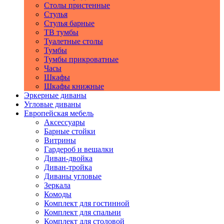
Столы пристенные
Стулья
Стулья барные
ТВ тумбы
Туалетные столы
Тумбы
Тумбы прикроватные
Часы
Шкафы
Шкафы книжные
Эркерные диваны
Угловые диваны
Европейская мебель
Аксессуары
Барные стойки
Витрины
Гардероб и вешалки
Диван-двойка
Диван-тройка
Диваны угловые
Зеркала
Комоды
Комплект для гостинной
Комплект для спальни
Комплект для столовой