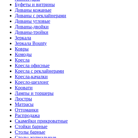
Буфеты и витрины
Диваны кожаные
Диваны с реклайнерами
Диваны угловые
Диваны-двойки
Диваны-тройки
Зеркала
Зеркала Bounty
Ковры
Комоды
Кресла
Кресла офисные
Кресла с реклайнерами
Кресла-качалки
Кресло-шезлонг
Кровати
Лампы и торшеры
Люстры
Матрасы
Оттоманки
Распродажа
Скамейки прикроватные
Стойки барные
Столы барные
Столы журнальные