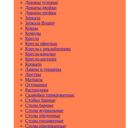
Диваны угловые
Диваны-двойки
Диваны-тройки
Зеркала
Зеркала Bounty
Ковры
Комоды
Кресла
Кресла офисные
Кресла с реклайнерами
Кресла-качалки
Кресло-шезлонг
Кровати
Лампы и торшеры
Люстры
Матрасы
Оттоманки
Распродажа
Скамейки прикроватные
Стойки барные
Столы барные
Столы журнальные
Столы обеденные
Столы письменные
Столы придиванные