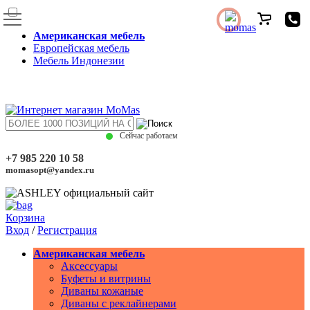
Американская мебель
Европейская мебель
Мебель Индонезии
Сейчас работаем
+7 985 220 10 58
momasopt@yandex.ru
Корзина
Вход
/
Регистрация
Американская мебель
Аксессуары
Буфеты и витрины
Диваны кожаные
Диваны с реклайнерами