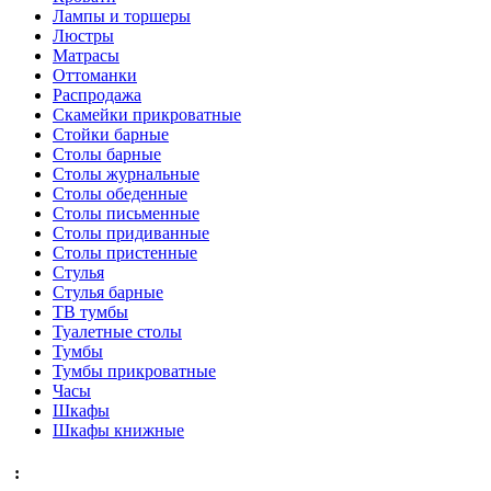
Лампы и торшеры
Люстры
Матрасы
Оттоманки
Распродажа
Скамейки прикроватные
Стойки барные
Столы барные
Столы журнальные
Столы обеденные
Столы письменные
Столы придиванные
Столы пристенные
Стулья
Стулья барные
ТВ тумбы
Туалетные столы
Тумбы
Тумбы прикроватные
Часы
Шкафы
Шкафы книжные
: