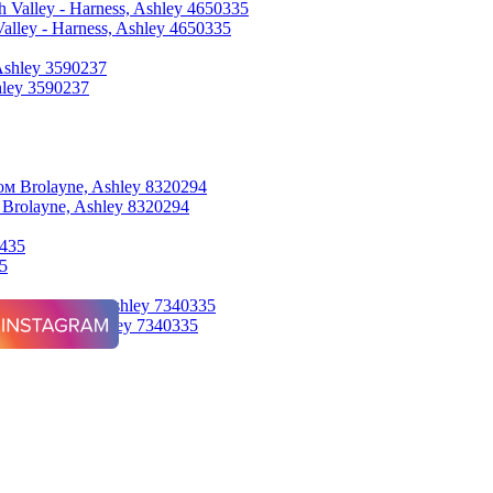
ley - Harness, Ashley 4650335
hley 3590237
rolayne, Ashley 8320294
5
 Charcoal, Ashley 7340335