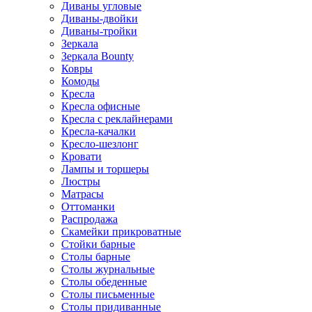
Диваны угловые
Диваны-двойки
Диваны-тройки
Зеркала
Зеркала Bounty
Ковры
Комоды
Кресла
Кресла офисные
Кресла с реклайнерами
Кресла-качалки
Кресло-шезлонг
Кровати
Лампы и торшеры
Люстры
Матрасы
Оттоманки
Распродажа
Скамейки прикроватные
Стойки барные
Столы барные
Столы журнальные
Столы обеденные
Столы письменные
Столы придиванные