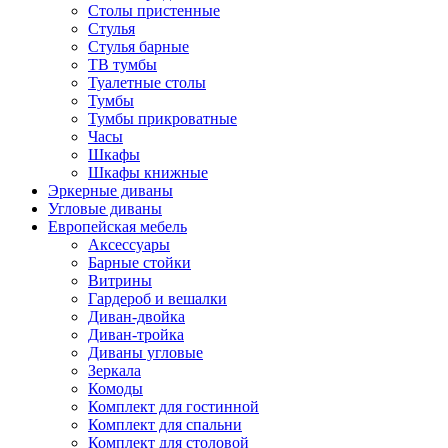
Столы пристенные
Стулья
Стулья барные
ТВ тумбы
Туалетные столы
Тумбы
Тумбы прикроватные
Часы
Шкафы
Шкафы книжные
Эркерные диваны
Угловые диваны
Европейская мебель
Аксессуары
Барные стойки
Витрины
Гардероб и вешалки
Диван-двойка
Диван-тройка
Диваны угловые
Зеркала
Комоды
Комплект для гостинной
Комплект для спальни
Комплект для столовой