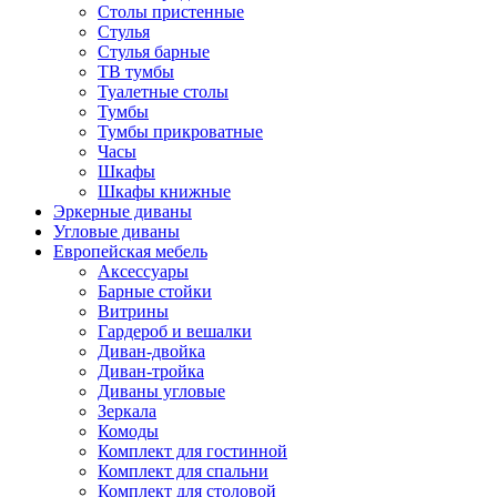
Столы пристенные
Стулья
Стулья барные
ТВ тумбы
Туалетные столы
Тумбы
Тумбы прикроватные
Часы
Шкафы
Шкафы книжные
Эркерные диваны
Угловые диваны
Европейская мебель
Аксессуары
Барные стойки
Витрины
Гардероб и вешалки
Диван-двойка
Диван-тройка
Диваны угловые
Зеркала
Комоды
Комплект для гостинной
Комплект для спальни
Комплект для столовой