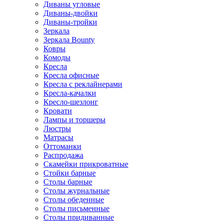
Диваны угловые
Диваны-двойки
Диваны-тройки
Зеркала
Зеркала Bounty
Ковры
Комоды
Кресла
Кресла офисные
Кресла с реклайнерами
Кресла-качалки
Кресло-шезлонг
Кровати
Лампы и торшеры
Люстры
Матрасы
Оттоманки
Распродажа
Скамейки прикроватные
Стойки барные
Столы барные
Столы журнальные
Столы обеденные
Столы письменные
Столы придиванные