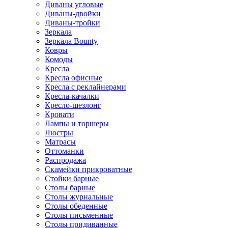
Диваны угловые
Диваны-двойки
Диваны-тройки
Зеркала
Зеркала Bounty
Ковры
Комоды
Кресла
Кресла офисные
Кресла с реклайнерами
Кресла-качалки
Кресло-шезлонг
Кровати
Лампы и торшеры
Люстры
Матрасы
Оттоманки
Распродажа
Скамейки прикроватные
Стойки барные
Столы барные
Столы журнальные
Столы обеденные
Столы письменные
Столы придиванные