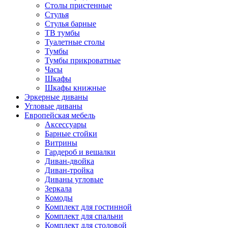
Столы пристенные
Стулья
Стулья барные
ТВ тумбы
Туалетные столы
Тумбы
Тумбы прикроватные
Часы
Шкафы
Шкафы книжные
Эркерные диваны
Угловые диваны
Европейская мебель
Аксессуары
Барные стойки
Витрины
Гардероб и вешалки
Диван-двойка
Диван-тройка
Диваны угловые
Зеркала
Комоды
Комплект для гостинной
Комплект для спальни
Комплект для столовой