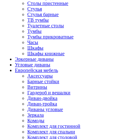
Столы пристенные
Стулья
Стулья барные
ТВ тумбы
Туалетные столы
Тумбы
Тумбы прикроватные
Часы
Шкафы
Шкафы книжные
Эркерные диваны
Угловые диваны
Европейская мебель
Аксессуары
Барные стойки
Витрины
Гардероб и вешалки
Диван-двойка
Диван-тройка
Диваны угловые
Зеркала
Комоды
Комплект для гостинной
Комплект для спальни
Комплект для столовой