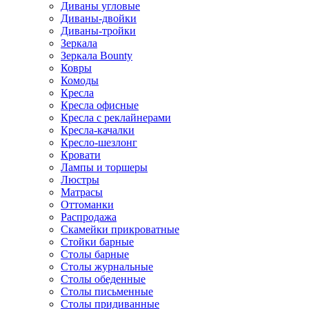
Диваны угловые
Диваны-двойки
Диваны-тройки
Зеркала
Зеркала Bounty
Ковры
Комоды
Кресла
Кресла офисные
Кресла с реклайнерами
Кресла-качалки
Кресло-шезлонг
Кровати
Лампы и торшеры
Люстры
Матрасы
Оттоманки
Распродажа
Скамейки прикроватные
Стойки барные
Столы барные
Столы журнальные
Столы обеденные
Столы письменные
Столы придиванные