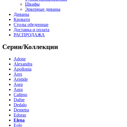
Шкафы
Эркерные диваны
Диваны
Кровати
Столы обеденные
Доставка и оплата
РАСПРОДАЖА
Серии/Коллекции
Adone
Alexandra
Apollonia
Ares
Aristide
Asea
Aura
Calipso
Dafne
Dedalo
Demetra
Edoras
Elena
Eolo