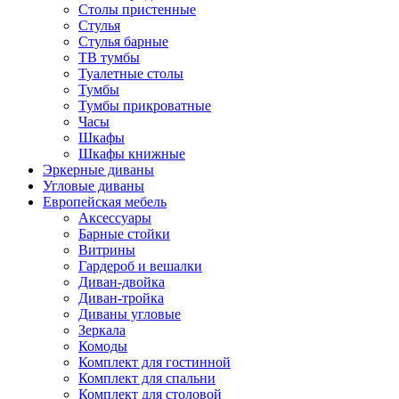
Столы пристенные
Стулья
Стулья барные
ТВ тумбы
Туалетные столы
Тумбы
Тумбы прикроватные
Часы
Шкафы
Шкафы книжные
Эркерные диваны
Угловые диваны
Европейская мебель
Аксессуары
Барные стойки
Витрины
Гардероб и вешалки
Диван-двойка
Диван-тройка
Диваны угловые
Зеркала
Комоды
Комплект для гостинной
Комплект для спальни
Комплект для столовой