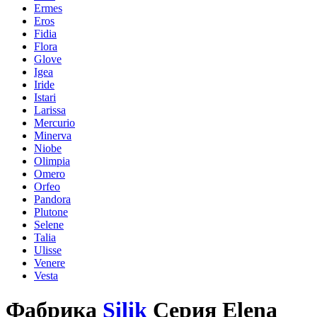
Ermes
Eros
Fidia
Flora
Glove
Igea
Iride
Istari
Larissa
Mercurio
Minerva
Niobe
Olimpia
Omero
Orfeo
Pandora
Plutone
Selene
Talia
Ulisse
Venere
Vesta
Фабрика
Silik
Серия Elena