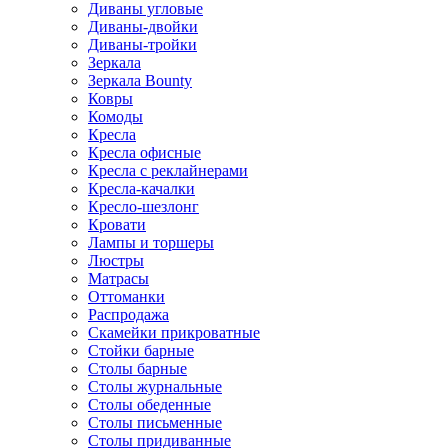
Диваны угловые
Диваны-двойки
Диваны-тройки
Зеркала
Зеркала Bounty
Ковры
Комоды
Кресла
Кресла офисные
Кресла с реклайнерами
Кресла-качалки
Кресло-шезлонг
Кровати
Лампы и торшеры
Люстры
Матрасы
Оттоманки
Распродажа
Скамейки прикроватные
Стойки барные
Столы барные
Столы журнальные
Столы обеденные
Столы письменные
Столы придиванные