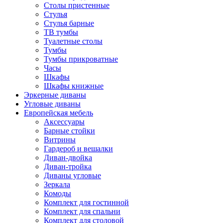
Столы пристенные
Стулья
Стулья барные
ТВ тумбы
Туалетные столы
Тумбы
Тумбы прикроватные
Часы
Шкафы
Шкафы книжные
Эркерные диваны
Угловые диваны
Европейская мебель
Аксессуары
Барные стойки
Витрины
Гардероб и вешалки
Диван-двойка
Диван-тройка
Диваны угловые
Зеркала
Комоды
Комплект для гостинной
Комплект для спальни
Комплект для столовой