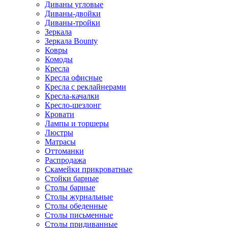
Диваны угловые
Диваны-двойки
Диваны-тройки
Зеркала
Зеркала Bounty
Ковры
Комоды
Кресла
Кресла офисные
Кресла с реклайнерами
Кресла-качалки
Кресло-шезлонг
Кровати
Лампы и торшеры
Люстры
Матрасы
Оттоманки
Распродажа
Скамейки прикроватные
Стойки барные
Столы барные
Столы журнальные
Столы обеденные
Столы письменные
Столы придиванные