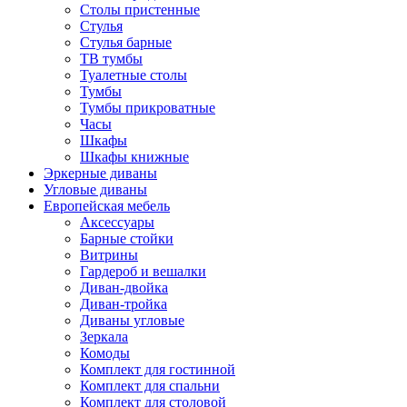
Столы пристенные
Стулья
Стулья барные
ТВ тумбы
Туалетные столы
Тумбы
Тумбы прикроватные
Часы
Шкафы
Шкафы книжные
Эркерные диваны
Угловые диваны
Европейская мебель
Аксессуары
Барные стойки
Витрины
Гардероб и вешалки
Диван-двойка
Диван-тройка
Диваны угловые
Зеркала
Комоды
Комплект для гостинной
Комплект для спальни
Комплект для столовой