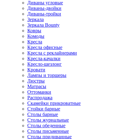
Диваны угловые
Диваны-двойки
Диваны-тройки
Зеркала
Зеркала Bounty
Ковры
Комоды
Кресла
Кресла офисные
Кресла с реклайнерами
Кресла-качалки
Кресло-шезлонг
Кровати
Лампы и торшеры
Люстры
Матрасы
Оттоманки
Распродажа
Скамейки прикроватные
Стойки барные
Столы барные
Столы журнальные
Столы обеденные
Столы письменные
Столы придиванные